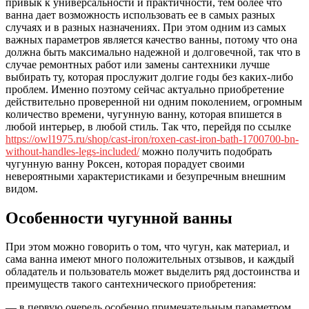
привык к универсальности и практичности, тем более что
ванна дает возможность использовать ее в самых разных
случаях и в разных назначениях. При этом одним из самых
важных параметров является качество ванны, потому что она
должна быть максимально надежной и долговечной, так что в
случае ремонтных работ или замены сантехники лучше
выбирать ту, которая прослужит долгие годы без каких-либо
проблем. Именно поэтому сейчас актуально приобретение
действительно проверенной ни одним поколением, огромным
количество времени, чугунную ванну, которая впишется в
любой интерьер, в любой стиль. Так что, перейдя по ссылке
https://owl1975.ru/shop/cast-iron/roxen-cast-iron-bath-1700700-bn-
without-handles-legs-included/
можно получить подобрать
чугунную ванну Роксен, которая порадует своими
невероятными характеристиками и безупречным внешним
видом.
Особенности чугунной ванны
При этом можно говорить о том, что чугун, как материал, и
сама ванна имеют много положительных отзывов, и каждый
обладатель и пользователь может выделить ряд достоинства и
преимуществ такого сантехнического приобретения:
— в первую очередь особенно примечательным параметром