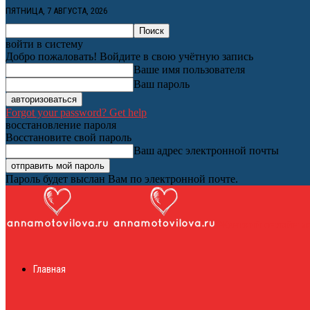
ПЯТНИЦА, 7 АВГУСТА, 2026
войти в систему
Добро пожаловать! Войдите в свою учётную запись
Ваше имя пользователя
Ваш пароль
Forgot your password? Get help
восстановление пароля
Восстановите свой пароль
Ваш адрес электронной почты
Пароль будет выслан Вам по электронной почте.
Женский онлайн ж
Главная