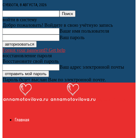
СУББОТА, 8 АВГУСТА, 2026
войти в систему
Добро пожаловать! Войдите в свою учётную запись
Ваше имя пользователя
Ваш пароль
Forgot your password? Get help
восстановление пароля
Восстановите свой пароль
Ваш адрес электронной почты
Пароль будет выслан Вам по электронной почте.
Женский онлайн
Главная
журнал