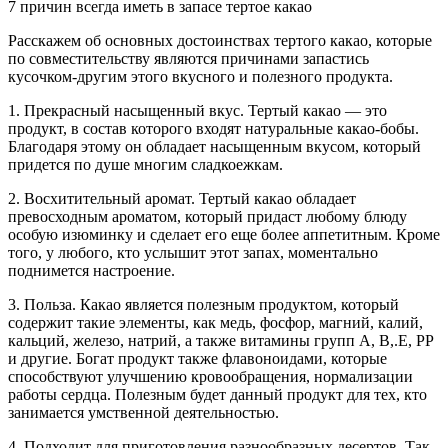
7 причин всегда иметь в запасе тертое какао
Расскажем об основных достоинствах тертого какао, которые
по совместительству являются причинами запастись
кусочком-другим этого вкусного и полезного продукта.
1. Прекрасный насыщенный вкус. Тертый какао — это
продукт, в состав которого входят натуральные какао-бобы.
Благодаря этому он обладает насыщенным вкусом, который
придется по душе многим сладкоежкам.
2. Восхитительный аромат. Тертый какао обладает
превосходным ароматом, который придаст любому блюду
особую изюминку и сделает его еще более аппетитным. Кроме
того, у любого, кто услышит этот запах, моментально
поднимется настроение.
3. Польза. Какао является полезным продуктом, который
содержит такие элементы, как медь, фосфор, магний, калий,
кальций, железо, натрий, а также витамины групп А, B,.E, PP
и другие. Богат продукт также флавоноидами, которые
способствуют улучшению кровообращения, нормализации
работы сердца. Полезным будет данный продукт для тех, кто
занимается умственной деятельностью.
4. Подходит для приготовления разнообразных десертов. Так,