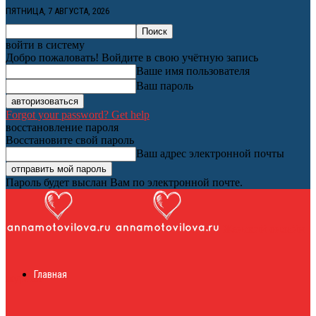
ПЯТНИЦА, 7 АВГУСТА, 2026
войти в систему
Добро пожаловать! Войдите в свою учётную запись
Ваше имя пользователя
Ваш пароль
Forgot your password? Get help
восстановление пароля
Восстановите свой пароль
Ваш адрес электронной почты
Пароль будет выслан Вам по электронной почте.
Женский онлайн
Главная
журнал