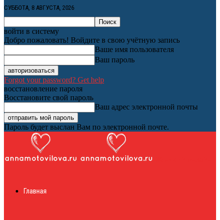
СУББОТА, 8 АВГУСТА, 2026
войти в систему
Добро пожаловать! Войдите в свою учётную запись
Ваше имя пользователя
Ваш пароль
Forgot your password? Get help
восстановление пароля
Восстановите свой пароль
Ваш адрес электронной почты
Пароль будет выслан Вам по электронной почте.
Женский онлайн
Главная
журнал