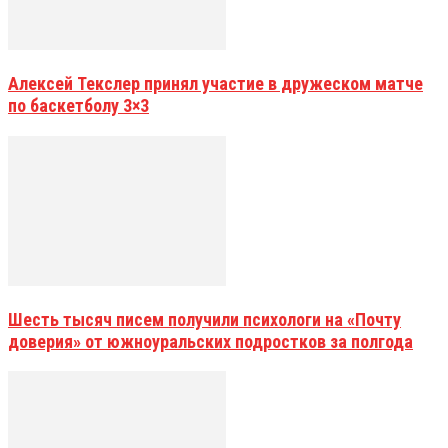
Алексей Текслер принял участие в дружеском матче
по баскетболу 3×3
Шесть тысяч писем получили психологи на «Почту
доверия» от южноуральских подростков за полгода