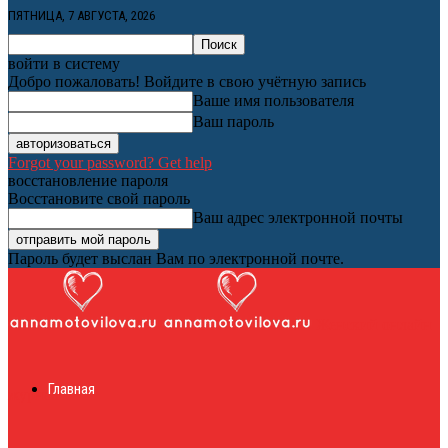
ПЯТНИЦА, 7 АВГУСТА, 2026
войти в систему
Добро пожаловать! Войдите в свою учётную запись
Ваше имя пользователя
Ваш пароль
Forgot your password? Get help
восстановление пароля
Восстановите свой пароль
Ваш адрес электронной почты
Пароль будет выслан Вам по электронной почте.
Женский онлайн
Главная
журнал