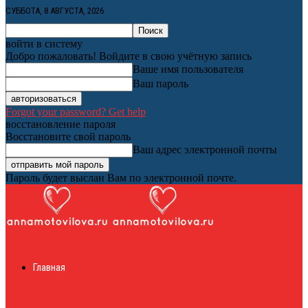
СУББОТА, 8 АВГУСТА, 2026
войти в систему
Добро пожаловать! Войдите в свою учётную запись
Ваше имя пользователя
Ваш пароль
Forgot your password? Get help
восстановление пароля
Восстановите свой пароль
Ваш адрес электронной почты
Пароль будет выслан Вам по электронной почте.
Женский онлайн
Главная
журнал