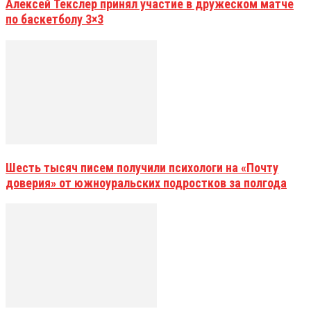
Алексей Текслер принял участие в дружеском матче
по баскетболу 3×3
Шесть тысяч писем получили психологи на «Почту
доверия» от южноуральских подростков за полгода