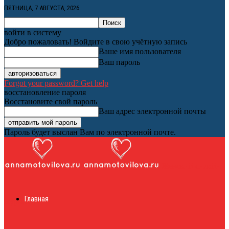
ПЯТНИЦА, 7 АВГУСТА, 2026
войти в систему
Добро пожаловать! Войдите в свою учётную запись
Ваше имя пользователя
Ваш пароль
Forgot your password? Get help
восстановление пароля
Восстановите свой пароль
Ваш адрес электронной почты
Пароль будет выслан Вам по электронной почте.
Женский онлайн
Главная
журнал