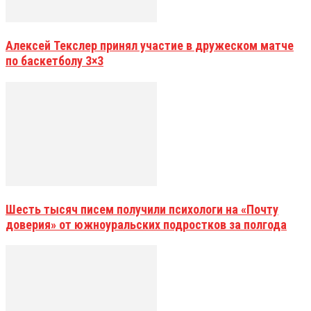
Алексей Текслер принял участие в дружеском матче
по баскетболу 3×3
Шесть тысяч писем получили психологи на «Почту
доверия» от южноуральских подростков за полгода