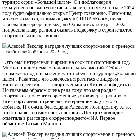
турнире серии «Большой шлем». Он поблагодарил
ее за успешное выступление и заверил, что уже в начале 2024
года будет официально открыт Центр тхэквондо. Напомним,
что спортсменка, занимающаяся в СШОР «Коре», после
завоевания серебряной медали Олимпийских игр — 2022
попросила главу региона оказать поддержку в строительстве
спортшколы по тхэквондо.
«Это был интересный и яркий на события спортивный год.
Мне он принес немало положительных эмоций. Сейчас
я нахожусь под впечатлением от победы на турнире „Большой
шлем“. Рада тому, что довелось встретиться с лидером
мирового рейтинга — спортсменкой из Китая и победить ее.
Но главным образом очень рада тому, что моя родная
спортшкола получит современные условия для тренировок.
Все спортсмены и тренеры с нетерпением ждут этого
события. И я очень благодарна Алексею Леонидовичу за то,
что он нашел возможность построить Центр тхэквондо», —
отметила в разговоре с корреспондентом ИА Первое
областное Татьяна Минина.