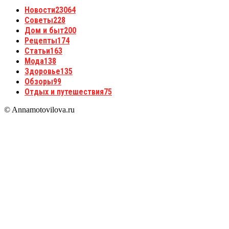
Новости
23064
Советы
228
Дом и быт
200
Рецепты
174
Статьи
163
Мода
138
Здоровье
135
Обзоры
99
Отдых и путешествия
75
© Annamotovilova.ru