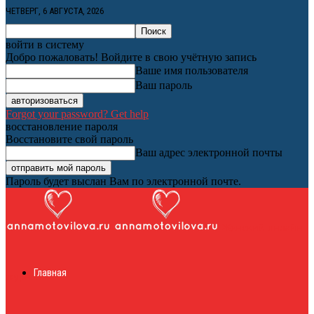
ЧЕТВЕРГ, 6 АВГУСТА, 2026
войти в систему
Добро пожаловать! Войдите в свою учётную запись
Ваше имя пользователя
Ваш пароль
Forgot your password? Get help
восстановление пароля
Восстановите свой пароль
Ваш адрес электронной почты
Пароль будет выслан Вам по электронной почте.
Женский онлайн
Главная
журнал