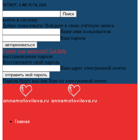
ЧЕТВЕРГ, 6 АВГУСТА, 2026
войти в систему
Добро пожаловать! Войдите в свою учётную запись
Ваше имя пользователя
Ваш пароль
Forgot your password? Get help
восстановление пароля
Восстановите свой пароль
Ваш адрес электронной почты
Пароль будет выслан Вам по электронной почте.
Женский онлайн
Главная
журнал