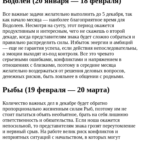
Водолей (20 января — 18 февраля)
Все важные задачи желательно выполнить до 5 декабря, так
как начало месяца — наиболее благоприятное время для
Водолеев. Несмотря на суету, этот период окажется
продуктивным и интересным, чего не скажешь о второй
декаде, когда представителям знака будет сложно собраться и
правильно распределить силы. Избыток энергии и амбиций
— еще не гарантия успеха, если действия непоследовательны,
а эмоции выходят из-под контроля. Все это чревато
серьезными ошибками, конфликтами и напряжением в
отношениях с близкими, поэтому в середине месяца
желательно воздержаться от решения деловых вопросов,
денежных рисков, быть лояльнее в общении с родными.
Рыбы (19 февраля — 20 марта)
Количество важных дел в декабре будет обратно
пропорционально жизненным силам Рыб, поэтому им не
стоит пытаться объять необъятное, брать на себя лишнюю
ответственность и обязательства. Если ноша окажется
непосильной, то представителям знака грозят переутомление
и нервный срыв. На работе велик риск конфликтов и
неприятных ситуаций с начальством, в которых могут