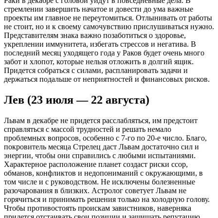
Раки в декабре с головой уйдут в повседневные дела. В
стремлении завершить начатое и довести до ума важные
проекты им главное не переутомиться. Отлынивать от работы
не стоит, но и к своему самочувствию прислушиваться нужно.
Представителям знака важно позаботиться о здоровье,
укреплении иммунитета, избегать стрессов и негатива. В
последний месяц уходящего года у Раков будет очень много
забот и хлопот, которые нельзя отложить в долгий ящик.
Придется собраться с силами, распланировать задачи и
держаться подальше от неприятностей и финансовых рисков.
Лев (23 июля — 22 августа)
Львам в декабре не придется расслабляться, им предстоит
справляться с массой трудностей и решать немало
проблемных вопросов, особенно с 7-го по 20-е число. Благо,
покровитель месяца Стрелец даст Львам достаточно сил и
энергии, чтобы они справились с любыми испытаниями.
Характерное расположение планет создаст риски ссор,
обманов, конфликтов и недопониманий с окружающими, в
том числе и с руководством. Не исключены болезненные
разочарования в близких. Астролог советует Львам не
горячиться и принимать решения только на холодную голову.
Чтобы противостоять проискам завистников, наверняка
придется отстаивать свои позиции и защищать репутацию.