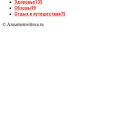
Здоровье
135
Обзоры
99
Отдых и путешествия
75
© Annamotovilova.ru