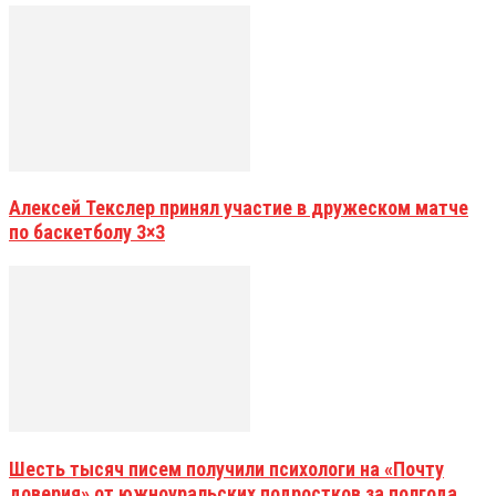
Алексей Текслер принял участие в дружеском матче
по баскетболу 3×3
Шесть тысяч писем получили психологи на «Почту
доверия» от южноуральских подростков за полгода