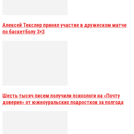
Алексей Текслер принял участие в дружеском матче
по баскетболу 3×3
Шесть тысяч писем получили психологи на «Почту
доверия» от южноуральских подростков за полгода