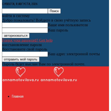
СУББОТА, 8 АВГУСТА, 2026
войти в систему
Добро пожаловать! Войдите в свою учётную запись
Ваше имя пользователя
Ваш пароль
Forgot your password? Get help
восстановление пароля
Восстановите свой пароль
Ваш адрес электронной почты
Пароль будет выслан Вам по электронной почте.
Женский онлайн
Главная
журнал