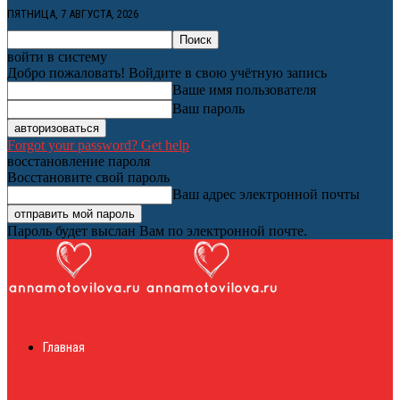
ПЯТНИЦА, 7 АВГУСТА, 2026
войти в систему
Добро пожаловать! Войдите в свою учётную запись
Ваше имя пользователя
Ваш пароль
Forgot your password? Get help
восстановление пароля
Восстановите свой пароль
Ваш адрес электронной почты
Пароль будет выслан Вам по электронной почте.
Женский онлайн
Главная
журнал