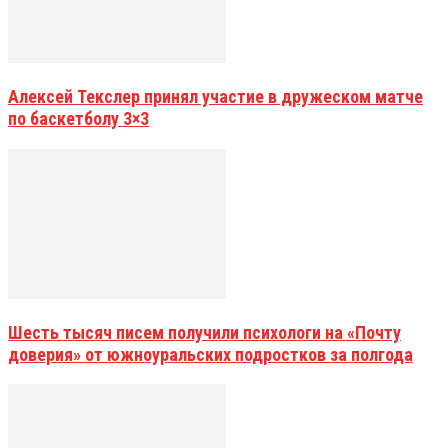
Алексей Текслер принял участие в дружеском матче
по баскетболу 3×3
Шесть тысяч писем получили психологи на «Почту
доверия» от южноуральских подростков за полгода