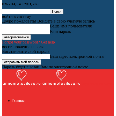
СУББОТА, 8 АВГУСТА, 2026
войти в систему
Добро пожаловать! Войдите в свою учётную запись
Ваше имя пользователя
Ваш пароль
Forgot your password? Get help
восстановление пароля
Восстановите свой пароль
Ваш адрес электронной почты
Пароль будет выслан Вам по электронной почте.
Женский онлайн
Главная
журнал