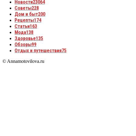
Новости
23064
Советы
228
Дом и быт
200
Рецепты
174
Статьи
163
Мода
138
Здоровье
135
Обзоры
99
Отдых и путешествия
75
© Annamotovilova.ru