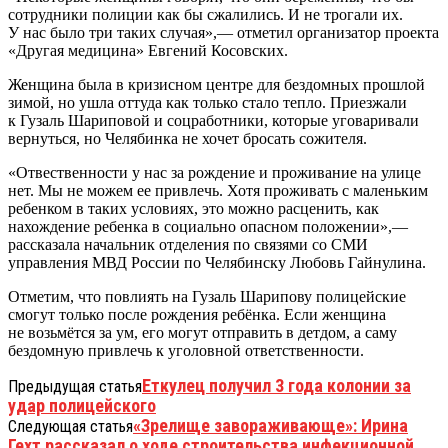
сотрудники полиции как бы сжалились. И не трогали их.
У нас было три таких случая»,— отметил организатор проекта
«Другая медицина» Евгений Косовских.
Женщина была в кризисном центре для бездомных прошлой
зимой, но ушла оттуда как только стало тепло. Приезжали
к Гузаль Шариповой и соцработники, которые уговаривали
вернуться, но Челябинка не хочет бросать сожителя.
«Отвественности у нас за рождение и проживание на улице
нет. Мы не можем ее привлечь. Хотя проживать с маленьким
ребенком в таких условиях, это можно расценить, как
нахождение ребенка в социально опасном положении»,—
рассказала начальник отделения по связями со СМИ
управления МВД России по Челябинску Любовь Гайнулина.
Отметим, что повлиять на Гузаль Шарипову полицейские
смогут только после рождения ребёнка. Если женщина
не возьмётся за ум, его могут отправить в детдом, а саму
бездомную привлечь к уголовной ответственности.
Еткулец получил 3 года колонии за
Предыдущая статья
удар полицейского
«Зрелище завораживающе»: Ирина
Следующая статья
Гехт рассказал о ходе строительства инфекционной