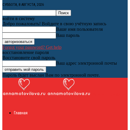
СУББОТА, 8 АВГУСТА, 2026
войти в систему
Добро пожаловать! Войдите в свою учётную запись
Ваше имя пользователя
Ваш пароль
Forgot your password? Get help
восстановление пароля
Восстановите свой пароль
Ваш адрес электронной почты
Пароль будет выслан Вам по электронной почте.
Женский онлайн
Главная
журнал