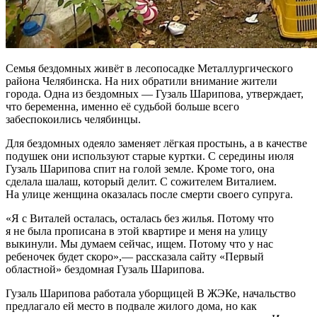
Семья бездомных живёт в лесопосадке Металлургического
района Челябинска. На них обратили внимание жители
города. Одна из бездомных — Гузаль Шарипова, утверждает,
что беременна, именно её судьбой больше всего
забеспокоились челябинцы.
Для бездомных одеяло заменяет лёгкая простынь, а в качестве
подушек они используют старые куртки. С середины июля
Гузаль Шарипова спит на голой земле. Кроме того, она
сделала шалаш, который делит. С сожителем Виталием.
На улице женщина оказалась после смерти своего супруга.
«Я с Виталей осталась, осталась без жилья. Потому что
я не была прописана в этой квартире и меня на улицу
выкинули. Мы думаем сейчас, ищем. Потому что у нас
ребеночек будет скоро»,— рассказала сайту «Первый
областной» бездомная Гузаль Шарипова.
Гузаль Шарипова работала уборщицей В ЖЭКе, начальство
предлагало ей место в подвале жилого дома, но как