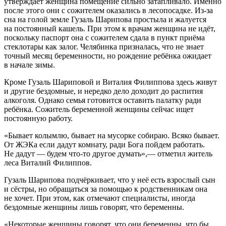
утверждает женщина помещение сильно затапливало. Именно
после этого они с сожителем оказались в лесопосадке. Из-за
сна на голой земле Гузаль Шарипова простыла и жалуется
на постоянный кашель. При этом к врачам женщина не идёт,
поскольку паспорт она с сожителем сдала в пункт приёма
стеклотары как залог. Челябинка призналась, что не знает
точный месяц беременности, но рождение ребёнка ожидает
в начале зимы.
Кроме Гузаль Шариповой и Виталия Филиппова здесь живут
и другие бездомные, и нередко дело доходит до распития
алкоголя. Однако семья готовится оставить палатку ради
ребёнка. Сожитель беременной женщины сейчас ищет
постоянную работу.
«Бывает колымлю, бывает на мусорке собираю. Всяко бывает.
От ЖЭКа если дадут комнату, ради Бога пойдем работать.
Не дадут — будем что-то другое думать»,— отметил житель
леса Виталий Филиппов.
Гузаль Шарипова подчёркивает, что у неё есть взрослый сын
и сёстры, но обращаться за помощью к родственникам она
не хочет. При этом, как отмечают специалисты, иногда
бездомные женщины лишь говорят, что беременны.
«Некоторые женщины говорят, что они беременны, что бы