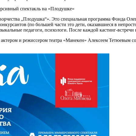
творчества „Плодушка“». Это специальная программа Фонда Оле
онкурсантов (по большей части это дети, оказавшиеся в непрост
узыкальные педагоги, психологи. После каждой кастинг-встречи 
 с актером и режиссером театра «Манекен» Алексеем Тетюевым с