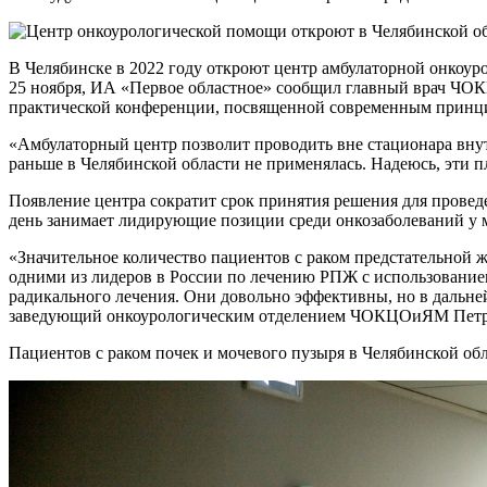
В Челябинске в 2022 году откроют центр амбулаторной онкоур
25 ноября, ИА «Первое областное» сообщил главный врач ЧО
практической конференции, посвященной современным принци
«Амбулаторный центр позволит проводить вне стационара вну
раньше в Челябинской области не применялась. Надеюсь, эти 
Появление центра сократит срок принятия решения для провед
день занимает лидирующие позиции среди онкозаболеваний у м
«Значительное количество пациентов с раком предстательной 
одними из лидеров в России по лечению РПЖ с использованием
радикального лечения. Они довольно эффективны, но в дальн
заведующий онкоурологическим отделением ЧОКЦОиЯМ Петр
Пациентов с раком почек и мочевого пузыря в Челябинской обл