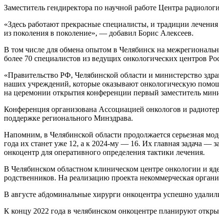
Заместитель гендиректора по научной работе Центра радиологи
«Здесь работают прекрасные специалисты, и традиции лечения
из поколения в поколение», — добавил Борис Алексеев.
В том числе для обмена опытом в Челябинск на межрегионал
более 70 специалистов из ведущих онкологических центров Ро
«Правительство РФ, Челябинской области и министерство здр
наших учреждений, которые оказывают онкологическую помощь
на церемонии открытия конференции первый заместитель мини
Конференция организована Ассоциацией онкологов и радиоте
поддержке регионального Минздрава.
Напомним, в Челябинской области продолжается серьезная мод
года их станет уже 12, а к 2024-му — 16. Их главная задача —
онкоцентр для оперативного определения тактики лечения.
В Челябинском областном клиническом центре онкологии и яд
родственников. На реализацию проекта некоммерческая организ
В августе абдоминальные хирурги онкоцентра успешно удалил
К концу 2022 года в челябинском онкоцентре планируют откры