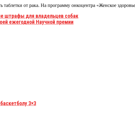
ь таблетки от рака. На программу онкоцентра «Женское здоровь
ые штрафы для владельцев собак
воей ежегодной Научной премии
 баскетболу 3×3