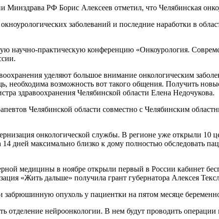
и Минздрава РФ Борис Алексеев отметил, что Челябинская онкоу
 окноурологических заболеваний и последние наработки в обла
ьную научно-практическую конференцию «Онкоурология. Соврем
ссии.
авоохранения уделяют большое внимание онкологическим забол
, необходима возможность вот такого общения. Получить новые
стра здравоохранения Челябинской области Елена Недочукова.
рапевтов Челябинской области совместно с Челябинским облас
ернизация онкологической службы. В регионе уже открыли 10 ц
 за 14 дней максимально близко к дому полностью обследовать па
ерной медицины в ноябре открыли первый в России кабинет бес
ация «Жить дальше» получила грант губернатора Алексея Тексле
и забрюшинную опухоль у пациентки на пятом месяце беременно
ть отделение нейроонкологии. В нем будут проводить операции 