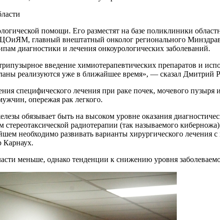
ологической помощи. Его разместят на базе поликлиники област
КЦОиЯМ, главный внештатный онколог регионального Минздрав
пам диагностики и лечения онкоурологических заболеваний.
трипузырное введение химиотерапевтических препаратов и испо
планы реализуются уже в ближайшее время», — сказал Дмитрий Р
ения специфического лечения при раке почек, мочевого пузыря
ужчин, опережая рак легкого.
железы обязывает быть на высоком уровне оказания диагностиче
 стереотаксической радиотерапии (так называемого киберножа).
ейшем необходимо развивать варианты хирургического лечения 
 Карнаух.
асти меньше, однако тенденции к снижению уровня заболеваемос