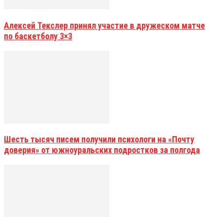
Алексей Текслер принял участие в дружеском матче
по баскетболу 3×3
Шесть тысяч писем получили психологи на «Почту
доверия» от южноуральских подростков за полгода