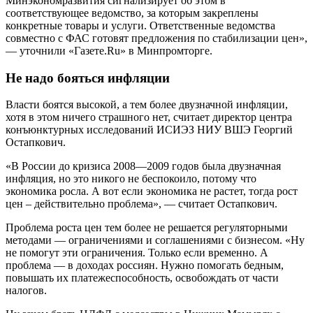
Минэкономразвития сигнализирует об этом в
соответствующее ведомство, за которым закреплены
конкретные товары и услуги. Ответственные ведомства
совместно с ФАС готовят предложения по стабилизации цен»,
— уточнили «Газете.Ru» в Минпромторге.
Не надо бояться инфляции
Власти боятся высокой, а тем более двузначной инфляции,
хотя в этом ничего страшного нет, считает директор центра
конъюнктурных исследований ИСИЭЗ НИУ ВШЭ Георгий
Остапкович.
«В России до кризиса 2008—2009 годов была двузначная
инфляция, но это никого не беспокоило, потому что
экономика росла. А вот если экономика не растет, тогда рост
цен – действительно проблема», — считает Остапкович.
Проблема роста цен тем более не решается регуляторными
методами — ограничениями и соглашениями с бизнесом. «Ну
не помогут эти ограничения. Только если временно. А
проблема — в доходах россиян. Нужно помогать бедным,
повышать их платежеспособность, освобождать от части
налогов.