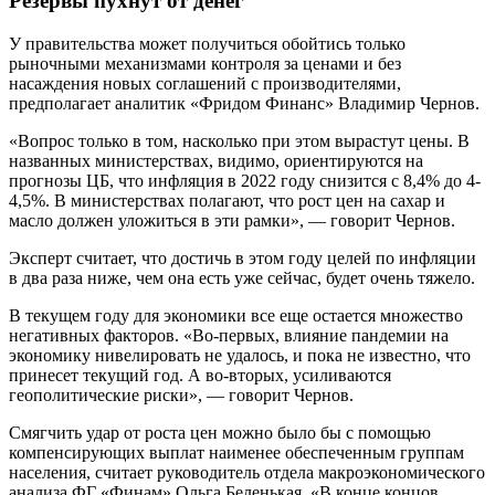
Резервы пухнут от денег
У правительства может получиться обойтись только
рыночными механизмами контроля за ценами и без
насаждения новых соглашений с производителями,
предполагает аналитик «Фридом Финанс» Владимир Чернов.
«Вопрос только в том, насколько при этом вырастут цены. В
названных министерствах, видимо, ориентируются на
прогнозы ЦБ, что инфляция в 2022 году снизится с 8,4% до 4-
4,5%. В министерствах полагают, что рост цен на сахар и
масло должен уложиться в эти рамки», — говорит Чернов.
Эксперт считает, что достичь в этом году целей по инфляции
в два раза ниже, чем она есть уже сейчас, будет очень тяжело.
В текущем году для экономики все еще остается множество
негативных факторов. «Во-первых, влияние пандемии на
экономику нивелировать не удалось, и пока не известно, что
принесет текущий год. А во-вторых, усиливаются
геополитические риски», — говорит Чернов.
Смягчить удар от роста цен можно было бы с помощью
компенсирующих выплат наименее обеспеченным группам
населения, считает руководитель отдела макроэкономического
анализа ФГ «Финам» Ольга Беленькая. «В конце концов,