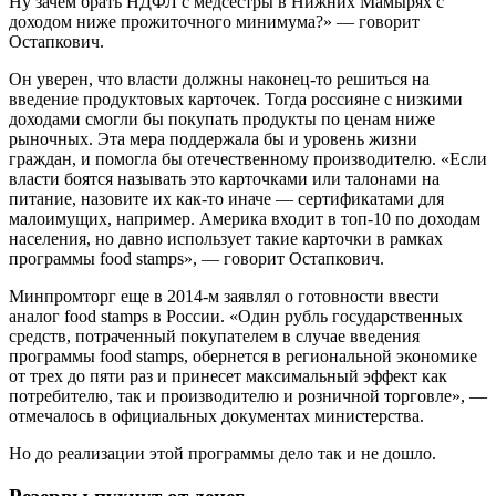
Ну зачем брать НДФЛ с медсестры в Нижних Мамырях с
доходом ниже прожиточного минимума?» — говорит
Остапкович.
Он уверен, что власти должны наконец-то решиться на
введение продуктовых карточек. Тогда россияне с низкими
доходами смогли бы покупать продукты по ценам ниже
рыночных. Эта мера поддержала бы и уровень жизни
граждан, и помогла бы отечественному производителю. «Если
власти боятся называть это карточками или талонами на
питание, назовите их как-то иначе — сертификатами для
малоимущих, например. Америка входит в топ-10 по доходам
населения, но давно использует такие карточки в рамках
программы food stamps», — говорит Остапкович.
Минпромторг еще в 2014-м заявлял о готовности ввести
аналог food stamps в России. «Один рубль государственных
средств, потраченный покупателем в случае введения
программы food stamps, обернется в региональной экономике
от трех до пяти раз и принесет максимальный эффект как
потребителю, так и производителю и розничной торговле», —
отмечалось в официальных документах министерства.
Но до реализации этой программы дело так и не дошло.