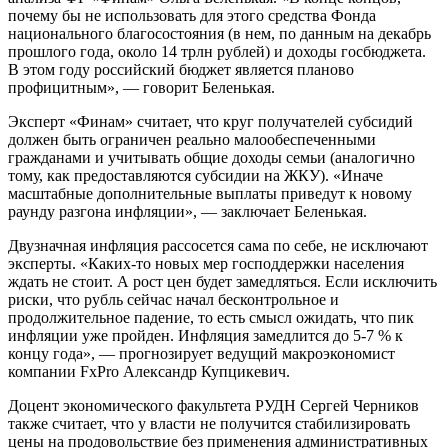
почему бы не использовать для этого средства Фонда
национального благосостояния (в нем, по данным на декабрь
прошлого года, около 14 трлн рублей) и доходы госбюджета.
В этом году российский бюджет является планово
профицитным», — говорит Беленькая.
Эксперт «Финам» считает, что круг получателей субсидий
должен быть ограничен реально малообеспеченными
гражданами и учитывать общие доходы семьи (аналогично
тому, как предоставляются субсидии на ЖКУ). «Иначе
масштабные дополнительные выплаты приведут к новому
раунду разгона инфляции», — заключает Беленькая.
Двузначная инфляция рассосется сама по себе, не исключают
эксперты. «Каких-то новых мер господдержки населения
ждать не стоит. А рост цен будет замедляться. Если исключить
риски, что рубль сейчас начал бесконтрольное и
продолжительное падение, то есть смысл ожидать, что пик
инфляции уже пройден. Инфляция замедлится до 5-7 % к
концу года», — прогнозирует ведущий макроэкономист
компании FxPro Александр Купцикевич.
Доцент экономического факультета РУДН Сергей Черников
также считает, что у власти не получится стабилизировать
цены на продовольствие без применения административных