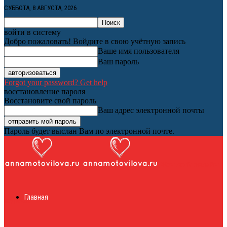
СУББОТА, 8 АВГУСТА, 2026
войти в систему
Добро пожаловать! Войдите в свою учётную запись
Ваше имя пользователя
Ваш пароль
Forgot your password? Get help
восстановление пароля
Восстановите свой пароль
Ваш адрес электронной почты
Пароль будет выслан Вам по электронной почте.
Женский онлайн
Главная
журнал