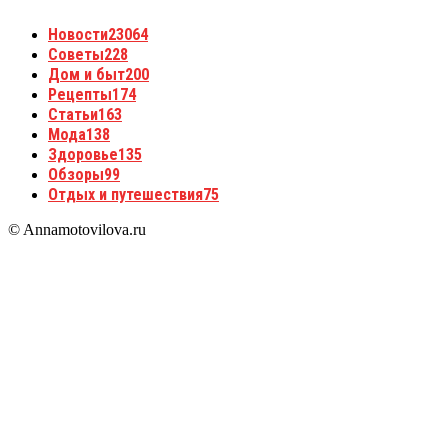
Новости
23064
Советы
228
Дом и быт
200
Рецепты
174
Статьи
163
Мода
138
Здоровье
135
Обзоры
99
Отдых и путешествия
75
© Annamotovilova.ru