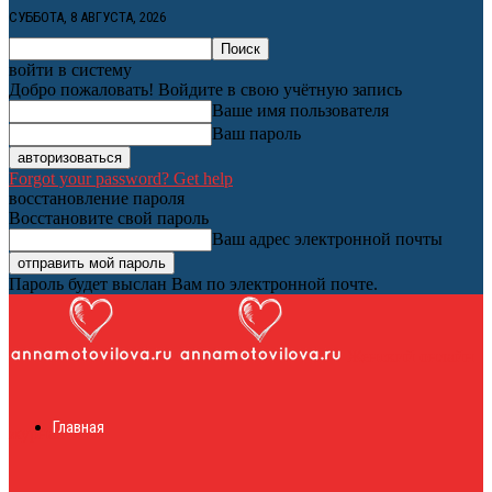
СУББОТА, 8 АВГУСТА, 2026
войти в систему
Добро пожаловать! Войдите в свою учётную запись
Ваше имя пользователя
Ваш пароль
Forgot your password? Get help
восстановление пароля
Восстановите свой пароль
Ваш адрес электронной почты
Пароль будет выслан Вам по электронной почте.
Женский онлайн
Главная
журнал