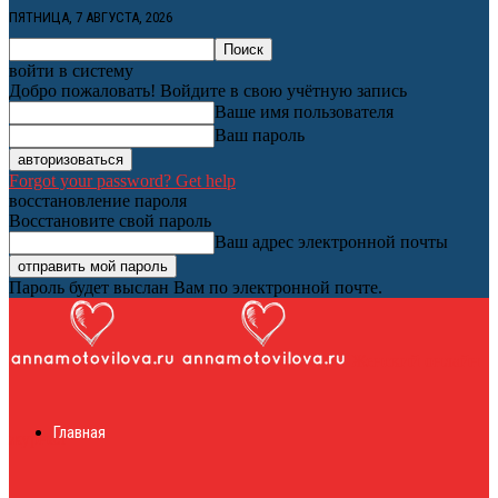
ПЯТНИЦА, 7 АВГУСТА, 2026
войти в систему
Добро пожаловать! Войдите в свою учётную запись
Ваше имя пользователя
Ваш пароль
Forgot your password? Get help
восстановление пароля
Восстановите свой пароль
Ваш адрес электронной почты
Пароль будет выслан Вам по электронной почте.
Женский онлайн
Главная
журнал