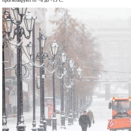
прогнозируют от −8 до −13°C.