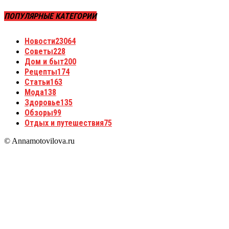
ПОПУЛЯРНЫЕ КАТЕГОРИИ
Новости
23064
Советы
228
Дом и быт
200
Рецепты
174
Статьи
163
Мода
138
Здоровье
135
Обзоры
99
Отдых и путешествия
75
© Annamotovilova.ru