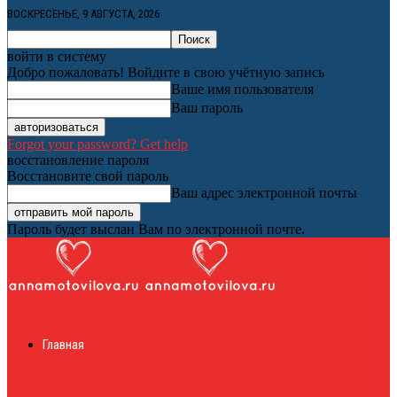
ВОСКРЕСЕНЬЕ, 9 АВГУСТА, 2026
войти в систему
Добро пожаловать! Войдите в свою учётную запись
Ваше имя пользователя
Ваш пароль
Forgot your password? Get help
восстановление пароля
Восстановите свой пароль
Ваш адрес электронной почты
Пароль будет выслан Вам по электронной почте.
Женский онлайн
Главная
журнал