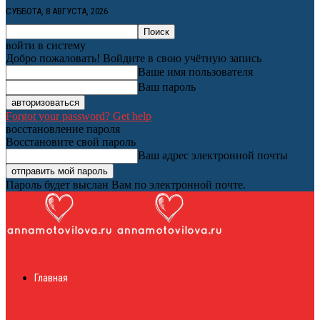
СУББОТА, 8 АВГУСТА, 2026
войти в систему
Добро пожаловать! Войдите в свою учётную запись
Ваше имя пользователя
Ваш пароль
Forgot your password? Get help
восстановление пароля
Восстановите свой пароль
Ваш адрес электронной почты
Пароль будет выслан Вам по электронной почте.
Женский онлайн
Главная
журнал