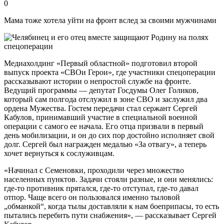
0
Мама тоже хотела уйти на фронт вслед за своими мужчинами
Медиахолдинг «Первый областной» подготовил второй
выпуск проекта «СВОи Герои», где участники спецоперации
рассказывают истории о непростой службе на фронте.
Ведущий программы — депутат Госдумы Олег Голиков,
который сам полгода отслужил в зоне СВО и заслужил два
ордена Мужества. Гостем передачи стал сержант Сергей
Кабулов, принимавший участие в специальной военной
операции с самого ее начала. Его отца призвали в первый
день мобилизации, и он до сих пор достойно исполняет свой
долг. Сергей был награжден медалью «За отвагу», а теперь
хочет вернуться к сослуживцам.
«Начинал с Семеновки, проходили через множество
населенных пунктов. Задачи стояли разные, и они менялись:
где-то противник прятался, где-то отступал, где-то давал
отпор. Чаще всего он пользовался именно тыловой
„обманкой“, когда тылы доставляли к нам боеприпасы, то есть
пытались перебить пути снабжения», — рассказывает Сергей