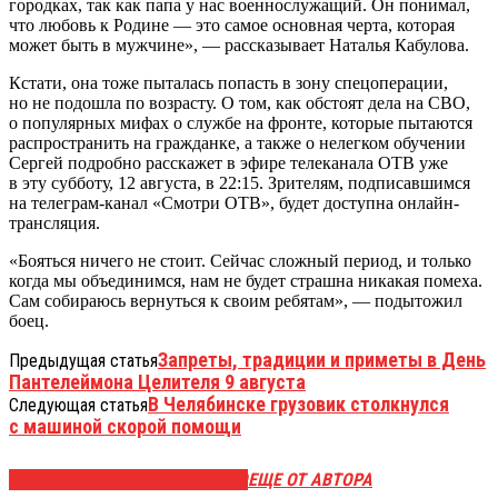
городках, так как папа у нас военнослужащий. Он понимал,
что любовь к Родине — это самое основная черта, которая
может быть в мужчине», — рассказывает Наталья Кабулова.
Кстати, она тоже пыталась попасть в зону спецоперации,
но не подошла по возрасту. О том, как обстоят дела на СВО,
о популярных мифах о службе на фронте, которые пытаются
распространить на гражданке, а также о нелегком обучении
Сергей подробно расскажет в эфире телеканала ОТВ уже
в эту субботу, 12 августа, в 22:15. Зрителям, подписавшимся
на телеграм-канал «Смотри ОТВ», будет доступна онлайн-
трансляция.
«Бояться ничего не стоит. Сейчас сложный период, и только
когда мы объединимся, нам не будет страшна никакая помеха.
Сам собираюсь вернуться к своим ребятам», — подытожил
боец.
Запреты, традиции и приметы в День
Предыдущая статья
Пантелеймона Целителя 9 августа
В Челябинске грузовик столкнулся
Следующая статья
с машиной скорой помощи
ЭТО МОЖЕТ БЫТЬ ИНТЕРЕСНО
ЕЩЕ ОТ АВТОРА