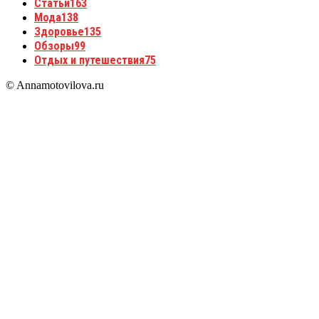
Статьи
163
Мода
138
Здоровье
135
Обзоры
99
Отдых и путешествия
75
© Annamotovilova.ru