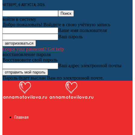
ЧЕТВЕРГ, 6 АВГУСТА, 2026
войти в систему
Добро пожаловать! Войдите в свою учётную запись
Ваше имя пользователя
Ваш пароль
Forgot your password? Get help
восстановление пароля
Восстановите свой пароль
Ваш адрес электронной почты
Пароль будет выслан Вам по электронной почте.
Женский онлайн
Главная
журнал