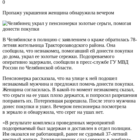
0
Пропажу украшения женщина обнаружила вечером
В Челябинске в полицию с заявлением о краже обратилась 78-
летняя жительница Тракторозаводского района. Она
сообщила, что незнакомец, помогавший ей донести покупки
до дома, украл ее золотые сережки. Подозреваемого
оперативно задержали, сообщили в пресс-службе ГУ МВД
России по Челябинской области.
Пенсионерка рассказала, что на улице к ней подошел
незнакомый мужчина и предложил помочь донести покупки.
Женщина согласилась. В какой-то момент незнакомец сказал,
что серьги на ее ушах плохо держатся, и попросил разрешения
поправить их. Потерпевшая разрешила. После этого мужчина
донес покупки и ушел. Вечером пенсионерка посмотрела
в зеркало и обнаружила, что серег на ушах нет.
«В результате комплекса проведенных мероприятий
подозреваемый был задержан и доставлен в отдел полиции.
Им оказался не работающий, ранее не судимый 37-летний
местный житель. Злоумышленник сдал сережки в ломбард»,—