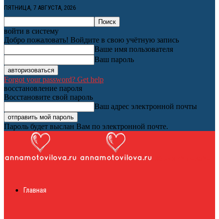
ПЯТНИЦА, 7 АВГУСТА, 2026
войти в систему
Добро пожаловать! Войдите в свою учётную запись
Ваше имя пользователя
Ваш пароль
Forgot your password? Get help
восстановление пароля
Восстановите свой пароль
Ваш адрес электронной почты
Пароль будет выслан Вам по электронной почте.
Женский онлайн
Главная
журнал