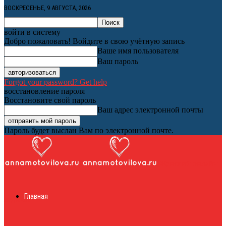
ВОСКРЕСЕНЬЕ, 9 АВГУСТА, 2026
войти в систему
Добро пожаловать! Войдите в свою учётную запись
Ваше имя пользователя
Ваш пароль
Forgot your password? Get help
восстановление пароля
Восстановите свой пароль
Ваш адрес электронной почты
Пароль будет выслан Вам по электронной почте.
Женский онлайн
Главная
журнал