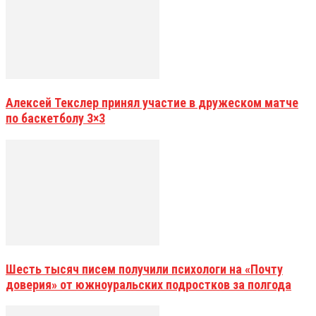
Алексей Текслер принял участие в дружеском матче
по баскетболу 3×3
Шесть тысяч писем получили психологи на «Почту
доверия» от южноуральских подростков за полгода