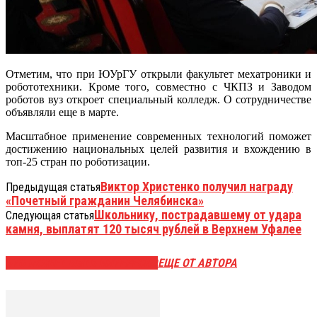
Отметим, что при ЮУрГУ открыли факультет мехатроники и
робототехники. Кроме того, совместно с ЧКПЗ и Заводом
роботов вуз откроет специальный колледж. О сотрудничестве
объявляли еще в марте.
Масштабное применение современных технологий поможет
достижению национальных целей развития и вхождению в
топ-25 стран по роботизации.
Виктор Христенко получил награду
Предыдущая статья
«Почетный гражданин Челябинска»
Школьнику, пострадавшему от удара
Следующая статья
камня, выплатят 120 тысяч рублей в Верхнем Уфалее
ЭТО МОЖЕТ БЫТЬ ИНТЕРЕСНО
ЕЩЕ ОТ АВТОРА