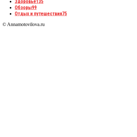
Здоровье
135
Обзоры
99
Отдых и путешествия
75
© Annamotovilova.ru