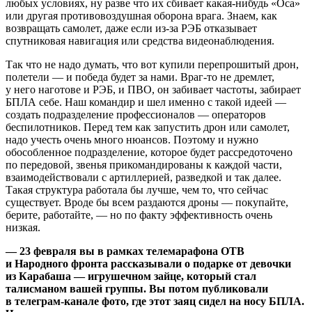
любых условиях, ну разве что их сбивает какая-нибудь «Оса»
или другая противовоздушная оборона врага. Знаем, как
возвращать самолет, даже если из-за РЭБ отказывает
спутниковая навигация или средства видеонаблюдения.
Так что не надо думать, что вот купили перепрошитый дрон,
полетели — и победа будет за нами. Враг-то не дремлет,
у него наготове и РЭБ, и ПВО, он забивает частоты, забирает
БПЛА себе. Наш командир и шел именно с такой идеей —
создать подразделение профессионалов — операторов
беспилотников. Перед тем как запустить дрон или самолет,
надо учесть очень много нюансов. Поэтому и нужно
обособленное подразделение, которое будет рассредоточено
по передовой, звенья прикомандированы к каждой части,
взаимодействовали с артиллерией, разведкой и так далее.
Такая структура работала бы лучше, чем то, что сейчас
существует. Вроде бы всем раздаются дроны — покупайте,
берите, работайте, — но по факту эффективность очень
низкая.
— 23 февраля вы в рамках телемарафона ОТВ
и Народного фронта рассказывали о подарке от девочки
из Карабаша — игрушечном зайце, который стал
талисманом вашей группы. Вы потом публиковали
в телеграм-канале фото, где этот заяц сидел на носу БПЛА.