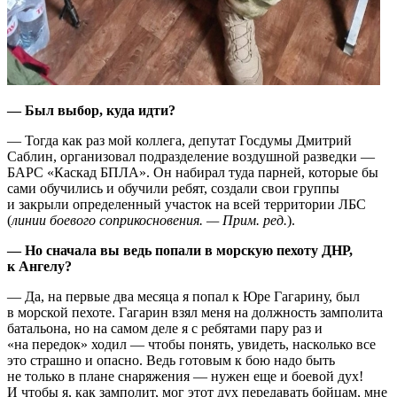
— Был выбор, куда идти?
— Тогда как раз мой коллега, депутат Госдумы Дмитрий
Саблин, организовал подразделение воздушной разведки —
БАРС «Каскад БПЛА». Он набирал туда парней, которые бы
сами обучились и обучили ребят, создали свои группы
и закрыли определенный участок на всей территории ЛБС
(
линии боевого соприкосновения. — Прим. ред.
).
— Но сначала вы ведь попали в морскую пехоту ДНР,
к Ангелу?
— Да, на первые два месяца я попал к Юре Гагарину, был
в морской пехоте. Гагарин взял меня на должность замполита
батальона, но на самом деле я с ребятами пару раз и
«на передок» ходил — чтобы понять, увидеть, насколько все
это страшно и опасно. Ведь готовым к бою надо быть
не только в плане снаряжения — нужен еще и боевой дух!
И чтобы я, как замполит, мог этот дух передавать бойцам, мне