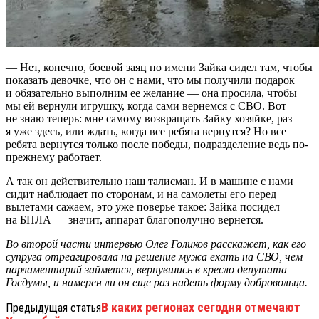
— Нет, конечно, боевой заяц по имени Зайка сидел там, чтобы
показать девочке, что он с нами, что мы получили подарок
и обязательно выполним ее желание — она просила, чтобы
мы ей вернули игрушку, когда сами вернемся с СВО. Вот
не знаю теперь: мне самому возвращать Зайку хозяйке, раз
я уже здесь, или ждать, когда все ребята вернутся? Но все
ребята вернутся только после победы, подразделение ведь по-
прежнему работает.
А так он действительно наш талисман. И в машине с нами
сидит наблюдает по сторонам, и на самолеты его перед
вылетами сажаем, это уже поверье такое: Зайка посидел
на БПЛА — значит, аппарат благополучно вернется.
Во второй части интервью Олег Голиков расскажет, как его
супруга отреагировала на решение мужа ехать на СВО,
чем
парламентарий займется, вернувшись в кресло депутата
Госдумы, и намерен ли он еще раз надеть форму добровольца.
В каких регионах сегодня отмечают
Предыдущая статья