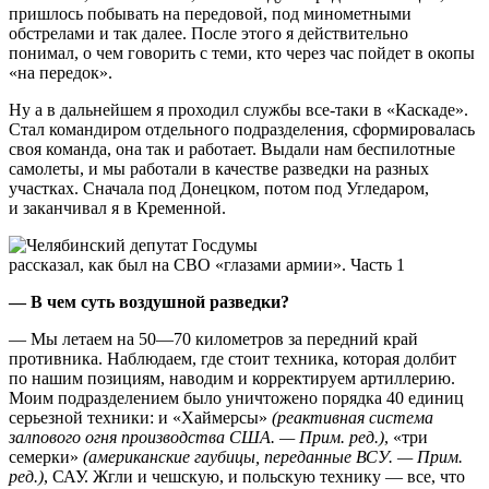
пришлось побывать на передовой, под минометными
обстрелами и так далее. После этого я действительно
понимал, о чем говорить с теми, кто через час пойдет в окопы
«на передок».
Ну а в дальнейшем я проходил службы все-таки в «Каскаде».
Стал командиром отдельного подразделения, сформировалась
своя команда, она так и работает. Выдали нам беспилотные
самолеты, и мы работали в качестве разведки на разных
участках. Сначала под Донецком, потом под Угледаром,
и заканчивал я в Кременной.
— В чем суть воздушной разведки?
— Мы летаем на 50—70 километров за передний край
противника. Наблюдаем, где стоит техника, которая долбит
по нашим позициям, наводим и корректируем артиллерию.
Моим подразделением было уничтожено порядка 40 единиц
серьезной техники: и «Хаймерсы»
(реактивная система
залпового огня производства США. — Прим. ред.)
, «три
семерки»
(американские гаубицы, переданные ВСУ. — Прим.
ред.)
, САУ. Жгли и чешскую, и польскую технику — все, что