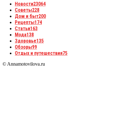
Новости
23064
Советы
228
Дом и быт
200
Рецепты
174
Статьи
163
Мода
138
Здоровье
135
Обзоры
99
Отдых и путешествия
75
© Annamotovilova.ru