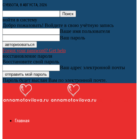
СУББОТА, 8 АВГУСТА, 2026
войти в систему
Добро пожаловать! Войдите в свою учётную запись
Ваше имя пользователя
Ваш пароль
Forgot your password? Get help
восстановление пароля
Восстановите свой пароль
Ваш адрес электронной почты
Пароль будет выслан Вам по электронной почте.
Женский онлайн
Главная
журнал