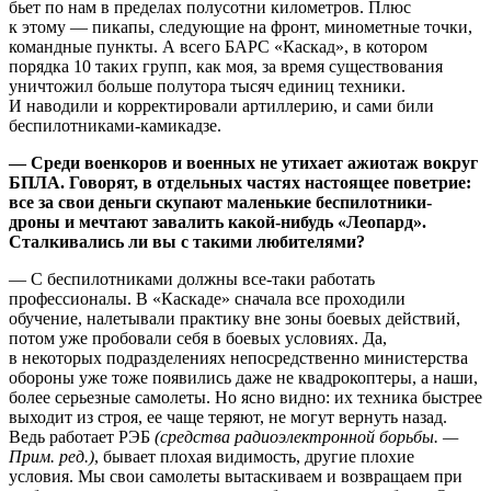
бьет по нам в пределах полусотни километров. Плюс
к этому — пикапы, следующие на фронт, минометные точки,
командные пункты. А всего БАРС «Каскад», в котором
порядка 10 таких групп, как моя, за время существования
уничтожил больше полутора тысяч единиц техники.
И наводили и корректировали артиллерию, и сами били
беспилотниками-камикадзе.
— Среди военкоров и военных не утихает ажиотаж вокруг
БПЛА. Говорят, в отдельных частях настоящее поветрие:
все за свои деньги скупают маленькие беспилотники-
дроны и мечтают завалить какой-нибудь «Леопард».
Сталкивались ли вы с такими любителями?
— С беспилотниками должны все-таки работать
профессионалы. В «Каскаде» сначала все проходили
обучение, налетывали практику вне зоны боевых действий,
потом уже пробовали себя в боевых условиях. Да,
в некоторых подразделениях непосредственно министерства
обороны уже тоже появились даже не квадрокоптеры, а наши,
более серьезные самолеты. Но ясно видно: их техника быстрее
выходит из строя, ее чаще теряют, не могут вернуть назад.
Ведь работает РЭБ
(средства радиоэлектронной борьбы. —
Прим. ред.)
, бывает плохая видимость, другие плохие
условия. Мы свои самолеты вытаскиваем и возвращаем при