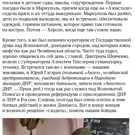
посылки в детские сады, школы, соцучреждения. Первые
поездки были в Мариуполь, причем когда еще на «Азовстали»
сидели враги и их оттуда выкуривали. Мариуполь был разбит,
дети из подвалов выходили, мы их встречали, обеспечивали
одеждой, горячим питанием, которое прямо там готовили
на кострах. Потом — Херсон, когда еще там стояли наши.
Кроме того, я же был назначен куратором от Государственной
думы над Ясиноватой, донецким городом, над которым взяла
шефство как раз Челябинская область. Часто туда ездил,
хорошо общаемся по сей день с главой, Дмитрием Шевченко,
возили с губернатором Алексеем Текслером гуманитарку,
технику. Встречался там же с военными — нашими
земляками, и Юрий Гагарин (
позывной «Ангел», челябинский
предприниматель, ушедший добровольцем в Народную
милицию ДНР; возглавлял батальон, затем полк «Апостол»
ДНР. — Прим. ред.
) тогда как раз служил под Ясиноватой.
Помогал в проведении референдума о присоединении ДНР
и ЛНР к России. Словом, полгода был очень плотно в теме
боевых действий и жизни Донбасса. Вот в конце концов
и возникло решение «сходить», помочь нашим бойцам.