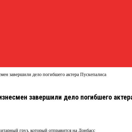
есмен завершили дело погибшего актера Пускепалиса
бизнесмен завершили дело погибшего актер
нитарный груз, который отправится на Донбасс