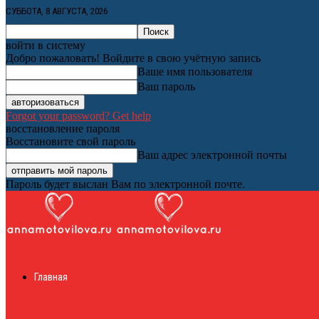
СУББОТА, 8 АВГУСТА, 2026
войти в систему
Добро пожаловать! Войдите в свою учётную запись
Ваше имя пользователя
Ваш пароль
Forgot your password? Get help
восстановление пароля
Восстановите свой пароль
Ваш адрес электронной почты
Пароль будет выслан Вам по электронной почте.
Женский онлайн ж
Главная