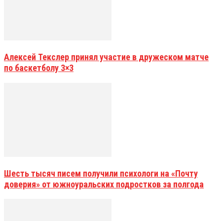
Алексей Текслер принял участие в дружеском матче
по баскетболу 3×3
Шесть тысяч писем получили психологи на «Почту
доверия» от южноуральских подростков за полгода