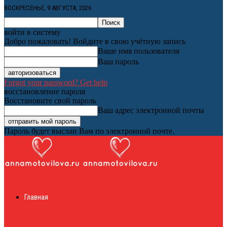
ВОСКРЕСЕНЬЕ, 9 АВГУСТА, 2026
войти в систему
Добро пожаловать! Войдите в свою учётную запись
Ваше имя пользователя
Ваш пароль
Forgot your password? Get help
восстановление пароля
Восстановите свой пароль
Ваш адрес электронной почты
Пароль будет выслан Вам по электронной почте.
Женский онлайн
Главная
журнал