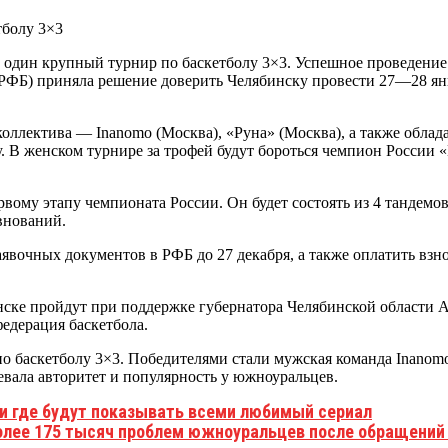
еще один крупный турнир по баскетболу 3×3. Успешное проведен
 (РФБ) приняла решение доверить Челябинску провести 27—28 ян
ллектива — Inanomo (Москва), «Руна» (Москва), а также облада
у. В женском турнире за трофей будут бороться чемпион России
ервому этапу чемпионата России. Он будет состоять из 4 тандемо
внований.
явочных документов в РФБ до 27 декабря, а также оплатить взн
нске пройдут при поддержке губернатора Челябинской области 
едерация баскетбола.
по баскетболу 3×3. Победителями стали мужская команда Inano
оевала авторитет и популярность у южноуральцев.
и где будут показывать всеми любимый сериал
более 175 тысяч проблем южноуральцев после обращений