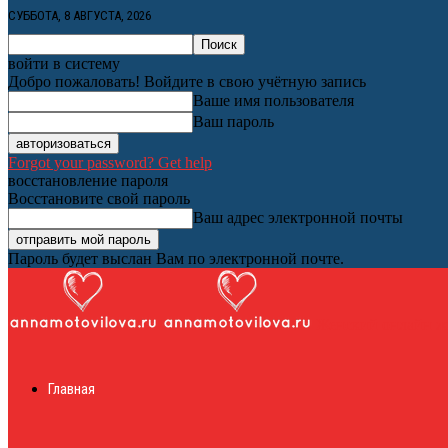
СУББОТА, 8 АВГУСТА, 2026
войти в систему
Добро пожаловать! Войдите в свою учётную запись
Ваше имя пользователя
Ваш пароль
Forgot your password? Get help
восстановление пароля
Восстановите свой пароль
Ваш адрес электронной почты
Пароль будет выслан Вам по электронной почте.
Женский онлайн ж
Главная