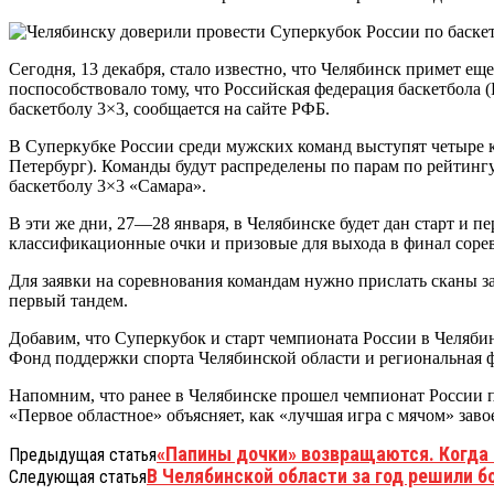
Сегодня, 13 декабря, стало известно, что Челябинск примет 
поспособствовало тому, что Российская федерация баскетбола
баскетболу 3×3, сообщается на сайте РФБ.
В Суперкубке России среди мужских команд выступят четыре ко
Петербург). Команды будут распределены по парам по рейтинг
баскетболу 3×3 «Самара».
В эти же дни, 27—28 января, в Челябинске будет дан старт и п
классификационные очки и призовые для выхода в финал соре
Для заявки на соревнования командам нужно прислать сканы за
первый тандем.
Добавим, что Суперкубок и старт чемпионата России в Челяби
Фонд поддержки спорта Челябинской области и региональная ф
Напомним, что ранее в Челябинске прошел чемпионат России 
«Первое областное» объясняет, как «лучшая игра с мячом» зав
«Папины дочки» возвращаются. Когда 
Предыдущая статья
В Челябинской области за год решили 
Следующая статья