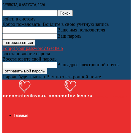
СУББОТА, 8 АВГУСТА, 2026
войти в систему
Добро пожаловать! Войдите в свою учётную запись
Ваше имя пользователя
Ваш пароль
Forgot your password? Get help
восстановление пароля
Восстановите свой пароль
Ваш адрес электронной почты
Пароль будет выслан Вам по электронной почте.
Женский онлайн
Главная
журнал