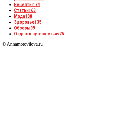
Рецепты
174
Статьи
163
Мода
138
Здоровье
135
Обзоры
99
Отдых и путешествия
75
© Annamotovilova.ru