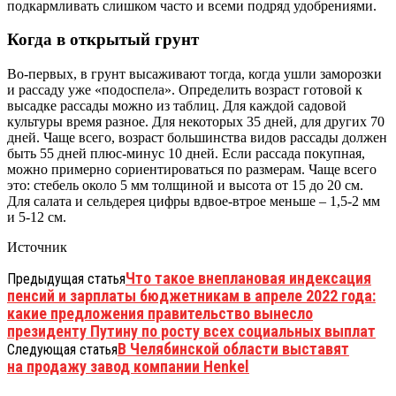
подкармливать слишком часто и всеми подряд удобрениями.
Когда в открытый грунт
Во-первых, в грунт высаживают тогда, когда ушли заморозки
и рассаду уже «подоспела». Определить возраст готовой к
высадке рассады можно из таблиц. Для каждой садовой
культуры время разное. Для некоторых 35 дней, для других 70
дней. Чаще всего, возраст большинства видов рассады должен
быть 55 дней плюс-минус 10 дней. Если рассада покупная,
можно примерно сориентироваться по размерам. Чаще всего
это: стебель около 5 мм толщиной и высота от 15 до 20 см.
Для салата и сельдерея цифры вдвое-втрое меньше – 1,5-2 мм
и 5-12 см.
Источник
Что такое внеплановая индексация
Предыдущая статья
пенсий и зарплаты бюджетникам в апреле 2022 года:
какие предложения правительство вынесло
президенту Путину по росту всех социальных выплат
В Челябинской области выставят
Следующая статья
на продажу завод компании Henkel