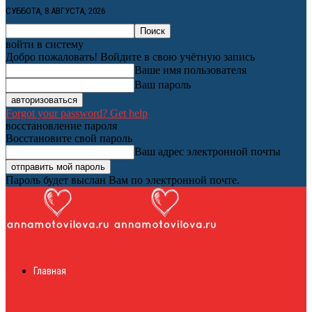
СУББОТА, 8 АВГУСТА, 2026
войти в систему
Добро пожаловать! Войдите в свою учётную запись
Ваше имя пользователя
Ваш пароль
Forgot your password? Get help
восстановление пароля
Восстановите свой пароль
Ваш адрес электронной почты
Пароль будет выслан Вам по электронной почте.
Женский онлайн
Главная
журнал