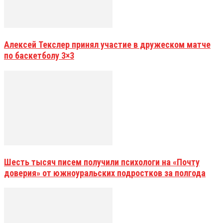
Алексей Текслер принял участие в дружеском матче
по баскетболу 3×3
Шесть тысяч писем получили психологи на «Почту
доверия» от южноуральских подростков за полгода