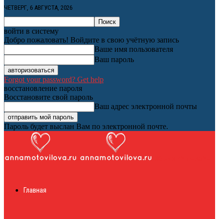
ЧЕТВЕРГ, 6 АВГУСТА, 2026
войти в систему
Добро пожаловать! Войдите в свою учётную запись
Ваше имя пользователя
Ваш пароль
Forgot your password? Get help
восстановление пароля
Восстановите свой пароль
Ваш адрес электронной почты
Пароль будет выслан Вам по электронной почте.
Женский онлайн
Главная
журнал