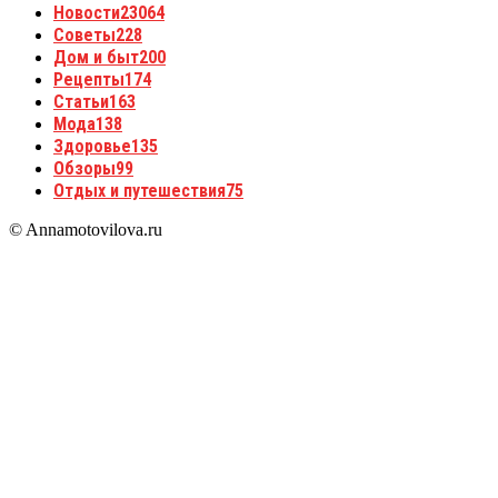
Новости
23064
Советы
228
Дом и быт
200
Рецепты
174
Статьи
163
Мода
138
Здоровье
135
Обзоры
99
Отдых и путешествия
75
© Annamotovilova.ru