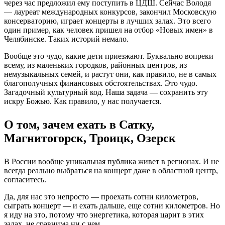
через час предложил ему поступить в ЦДШ. Сейчас Володя
— лауреат международных конкурсов, закончил Московскую
консерваторию, играет концерты в лучших залах. Это всего
один пример, как человек пришел на отбор «Новых имен» в
Челябинске. Таких историй немало.
Вообще это чудо, какие дети приезжают. Буквально вопреки
всему, из маленьких городков, районных центров, из
немузыкальных семей, и растут они, как правило, не в самых
благополучных финансовых обстоятельствах. Это чудо.
Загадочный культурный код. Наша задача — сохранить эту
искру Божью. Как правило, у нас получается.
О том, зачем ехать в Сатку,
Магнитогорск, Троицк, Озерск
В России вообще уникальная публика живет в регионах. И не
всегда реально выбраться на концерт даже в областной центр,
согласитесь.
Да, для нас это непросто — проехать сотни километров,
сыграть концерт — и ехать дальше, еще сотни километров. Но
я иду на это, потому что энергетика, которая царит в этих
залах, не сравнима ни с чем.