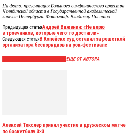
На фото:
презентация Большого симфонического оркестра
Челябинской области в Государственной академической
капелле Петербурга. Фотограф: В
ладимир Постнов
Андрей Важенин: «Не верю
Предыдущая статья
в троечников, которые чего-то достигли»
В Копейске суд оставил за решеткой
Следующая статья
организатора беспорядков на рок‑фестивале
ЭТО МОЖЕТ БЫТЬ ИНТЕРЕСНО
ЕЩЕ ОТ АВТОРА
Алексей Текслер принял участие в дружеском матче
по баскетболу 3×3