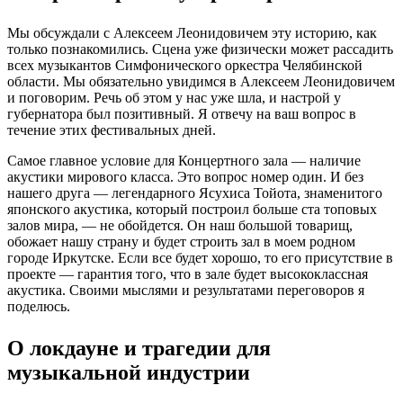
Мы обсуждали с Алексеем Леонидовичем эту историю, как
только познакомились. Сцена уже физически может рассадить
всех музыкантов Симфонического оркестра Челябинской
области. Мы обязательно увидимся в Алексеем Леонидовичем
и поговорим. Речь об этом у нас уже шла, и настрой у
губернатора был позитивный. Я отвечу на ваш вопрос в
течение этих фестивальных дней.
Самое главное условие для Концертного зала — наличие
акустики мирового класса. Это вопрос номер один. И без
нашего друга — легендарного Ясухиса Тойота, знаменитого
японского акустика, который построил больше ста топовых
залов мира, — не обойдется. Он наш большой товарищ,
обожает нашу страну и будет строить зал в моем родном
городе Иркутске. Если все будет хорошо, то его присутствие в
проекте — гарантия того, что в зале будет высококлассная
акустика. Своими мыслями и результатами переговоров я
поделюсь.
О локдауне и трагедии для
музыкальной индустрии