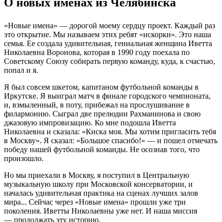
О новых именах из Челябинска
«Новые имена» — дорогой моему сердцу проект. Каждый раз
это открытие. Мы называем этих ребят «искорки». Это наша
семья. Ее создала удивительная, гениальная женщина Иветта
Николаевна Воронова, которая в 1990 году поехала по
Советскому Союзу собирать первую команду, куда, к счастью,
попал и я.
Я был совсем шкетом, капитаном футбольной команды в
Иркутске. Я выиграл матч в финале городского чемпионата,
и, взмыленный, в поту, прибежал на прослушивание в
филармонию. Сыграл две прелюдии Рахманинова и свою
джазовую импровизацию. Ко мне подошла Иветта
Николаевна и сказала: «Киска моя. Мы хотим пригласить тебя
в Москву». Я сказал: «Большое спасибо!» — и пошел отмечать
победу нашей футбольной команды. Не осознав того, что
произошло.
Но мы приехали в Москву, я поступил в Центральную
музыкальную школу при Московской консерватории, и
началась удивительная практика на сценах лучших залов
мира... Сейчас через «Новые имена» прошли уже три
поколения. Иветты Николаевны уже нет. И наша миссия
— продолжать эту историю.