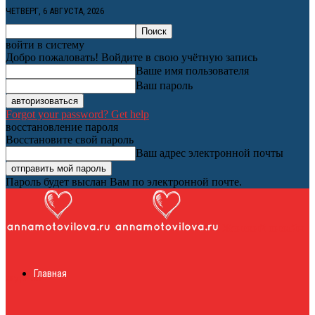
ЧЕТВЕРГ, 6 АВГУСТА, 2026
войти в систему
Добро пожаловать! Войдите в свою учётную запись
Ваше имя пользователя
Ваш пароль
Forgot your password? Get help
восстановление пароля
Восстановите свой пароль
Ваш адрес электронной почты
Пароль будет выслан Вам по электронной почте.
Женский онлайн
Главная
журнал