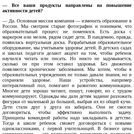
— Все ваши продукты направлены на повышение
активности детей?
— Да. Основная миссия компания — изменить образование в
России. Мы смотрим старые фотографии и понимаем, что
образовательный процесс не поменялся. Есть доска с
маркером или мелом, рядом сидят дети. В пандемию, правда,
появилась виртуальная доска. Разрабатывая образовательное
оборудование, мы учитываем здоровье детей. В детских садах
и школах педагоги делают акцент на том, чтобы ребенок
научился читать или писать. Но никто не задумывается,
сколько он при этом оставил здоровья. Без движения
появляются хронические заболевания. Мы хотим, чтобы в
образовательных учреждениях не только давали знания, но и
сохраняли здоровье. Наши устройства, например
интерактивный пол, помогают и развитию коммуникации.
Многие дети хорошо читают, пишут, говорят, но с трудом
коммуницируют. Однажды мы дали детям задание разложить
фигурки от маленькой до большой, выбрав их из общей кучи.
Дети стали друг у друга их забирать. Они не смогли
договориться, чтобы эффективно выполнить задачу.
Принципы командной работы надо закладывать в детстве.
Тогда в школе ребенок сможет договориться с новыми
одноклассниками, с первой учительницей. В бизнесе цена
коммуникации — это возможность договориться, подписать