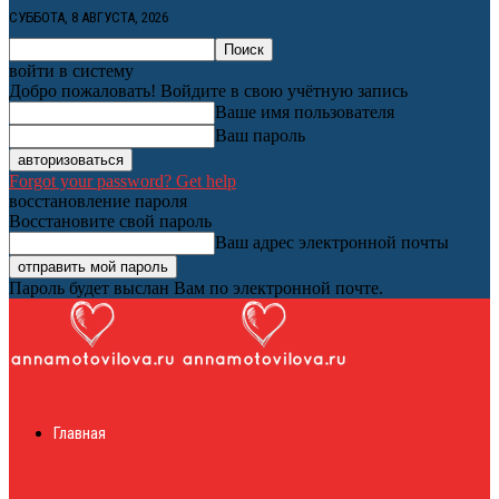
СУББОТА, 8 АВГУСТА, 2026
войти в систему
Добро пожаловать! Войдите в свою учётную запись
Ваше имя пользователя
Ваш пароль
Forgot your password? Get help
восстановление пароля
Восстановите свой пароль
Ваш адрес электронной почты
Пароль будет выслан Вам по электронной почте.
Женский онлайн
Главная
журнал