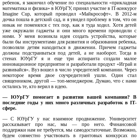
ребенок, я закончил обучение по специальности «прикладная
математика и физика» в ЮУрГУ, принял участие в IT-конкурсе
Imagine Cup, который проводил «Майкрософт». В 2012-м
дочка пошла в детский сад, и я увидел проблему в том, что он
никак не поменялся с тех пор, как я туда ходил. Хотя детей
уже окружали гаджеты и они много времени проводили с
ними. У меня возникла идея создать устройства, которые
были бы инструментами для развития и образования ребенка,
позволяли детям находиться в движении. Причем гаджеты
должны подстраиваться под детей, а не наоборот. Тогда в
стенах ЮУрГУ я и еще три аспиранта создали малое
инновационное предприятие и разработали продукт «Играй и
развивайся». Вуз вошел в число учредителей компании. Через
некоторое время двое соучредителей ушли. Один стал
священником, другой — топ-менеджером. Думаю, что с нами
остались те, кто верил в идею.
— ЮУрГУ помогает в развитии вашей компании? В
последние годы у них много различных разработок в IT-
сфере.
— С ЮУрГУ у нас взаимное продвижение. Университет
рассказывает про нас, мы — про него. Финансовой
поддержки нам не требуется, мы самодостаточные. Возможно,
будем совместно участвовать в грантовых конкурсах по