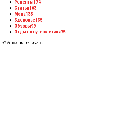
Рецепты
174
Статьи
163
Мода
138
Здоровье
135
Обзоры
99
Отдых и путешествия
75
© Annamotovilova.ru