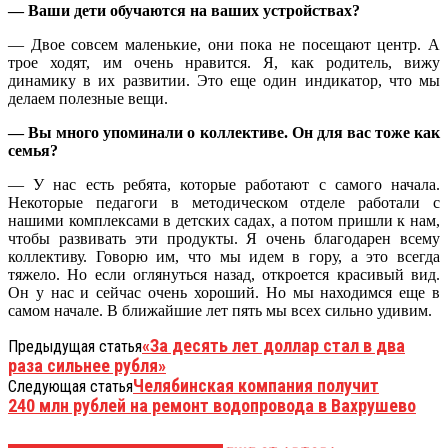
— Ваши дети обучаются на ваших устройствах?
— Двое совсем маленькие, они пока не посещают центр. А
трое ходят, им очень нравится. Я, как родитель, вижу
динамику в их развитии. Это еще один индикатор, что мы
делаем полезные вещи.
— Вы много упоминали о коллективе. Он для вас тоже как
семья?
— У нас есть ребята, которые работают с самого начала.
Некоторые педагоги в методическом отделе работали с
нашими комплексами в детских садах, а потом пришли к нам,
чтобы развивать эти продукты. Я очень благодарен всему
коллективу. Говорю им, что мы идем в гору, а это всегда
тяжело. Но если оглянуться назад, откроется красивый вид.
Он у нас и сейчас очень хороший. Но мы находимся еще в
самом начале. В ближайшие лет пять мы всех сильно удивим.
«За десять лет доллар стал в два
Предыдущая статья
раза сильнее рубля»
Челябинская компания получит
Следующая статья
240 млн рублей на ремонт водопровода в Вахрушево