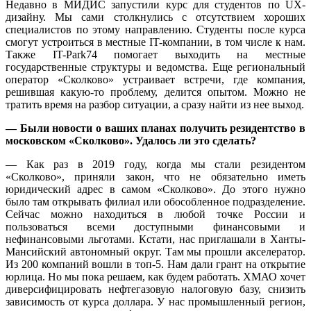
Недавно в МИДИС запустили курс для студентов по UX-
дизайну. Мы сами столкнулись с отсутствием хороших
специалистов по этому направлению. Студенты после курса
смогут устроиться в местные IT-компании, в том числе к нам.
Также IT-Park74 помогает выходить на местные
государственные структуры и ведомства. Еще региональный
оператор «Сколково» устраивает встречи, где компания,
решившая какую-то проблему, делится опытом. Можно не
тратить время на разбор ситуации, а сразу найти из нее выход.
— Были новости о ваших планах получить резидентство в
московском «Сколково». Удалось ли это сделать?
— Как раз в 2019 году, когда мы стали резидентом
«Сколково», приняли закон, что не обязательно иметь
юридический адрес в самом «Сколково». До этого нужно
было там открывать филиал или обособленное подразделение.
Сейчас можно находиться в любой точке России и
пользоваться всеми доступными финансовыми и
нефинансовыми льготами. Кстати, нас приглашали в Ханты-
Мансийский автономный округ. Там мы прошли акселератор.
Из 200 компаний вошли в топ-5. Нам дали грант на открытие
юрлица. Но мы пока решаем, как будем работать. ХМАО хочет
диверсифицировать нефтегазовую налоговую базу, снизить
зависимость от курса доллара. У нас промышленный регион,