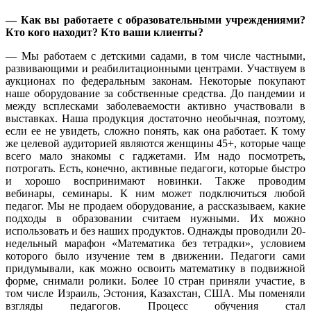
— Как вы работаете с образовательными учреждениями?
Кто кого находит? Кто ваши клиенты?
— Мы работаем с детскими садами, в том числе частными,
развивающими и реабилитационными центрами. Участвуем в
аукционах по федеральным законам. Некоторые покупают
наше оборудование за собственные средства. До пандемии и
между всплесками заболеваемости активно участвовали в
выставках. Наша продукция достаточно необычная, поэтому,
если ее не увидеть, сложно понять, как она работает. К тому
же целевой аудиторией являются женщины 45+, которые чаще
всего мало знакомы с гаджетами. Им надо посмотреть,
потрогать. Есть, конечно, активные педагоги, которые быстро
и хорошо воспринимают новинки. Также проводим
вебинары, семинары. К ним может подключиться любой
педагог. Мы не продаем оборудование, а рассказываем, какие
подходы в образовании считаем нужными. Их можно
использовать и без наших продуктов. Однажды проводили 20-
недельный марафон «Математика без тетрадки», условием
которого было изучение тем в движении. Педагоги сами
придумывали, как можно освоить математику в подвижной
форме, снимали ролики. Более 10 стран приняли участие, в
том числе Израиль, Эстония, Казахстан, США. Мы поменяли
взгляды педагогов. Процесс обучения стал