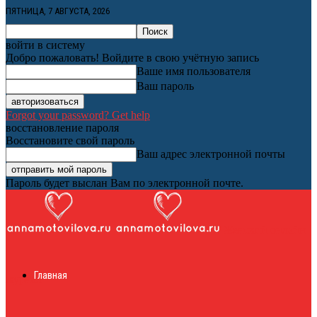
ПЯТНИЦА, 7 АВГУСТА, 2026
войти в систему
Добро пожаловать! Войдите в свою учётную запись
Ваше имя пользователя
Ваш пароль
Forgot your password? Get help
восстановление пароля
Восстановите свой пароль
Ваш адрес электронной почты
Пароль будет выслан Вам по электронной почте.
Женский онлайн
Главная
журнал