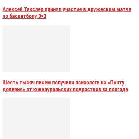
Алексей Текслер принял участие в дружеском матче
по баскетболу 3×3
Шесть тысяч писем получили психологи на «Почту
доверия» от южноуральских подростков за полгода