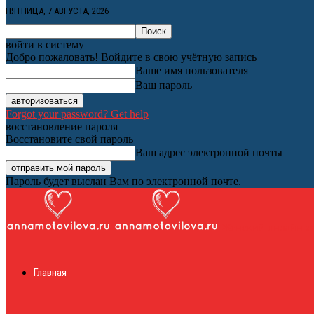
ПЯТНИЦА, 7 АВГУСТА, 2026
войти в систему
Добро пожаловать! Войдите в свою учётную запись
Ваше имя пользователя
Ваш пароль
Forgot your password? Get help
восстановление пароля
Восстановите свой пароль
Ваш адрес электронной почты
Пароль будет выслан Вам по электронной почте.
Женский онлайн ж
Главная