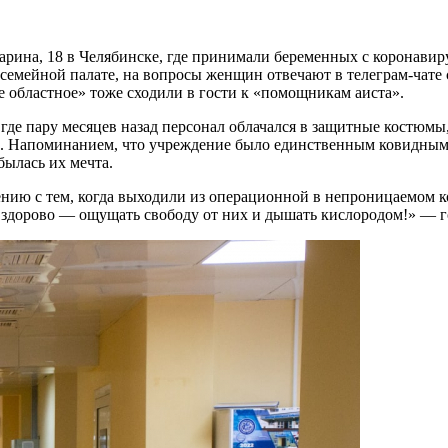
рина, 18 в Челябинске, где принимали беременных с коронавиру
семейной палате, на вопросы женщин отвечают в телеграм-чате 
 областное» тоже сходили в гости к «помощникам аиста».
 где пару месяцев назад персонал облачался в защитные костюм
. Напоминанием, что учреждение было единственным ковидным р
былась их мечта.
ию с тем, когда выходили из операционной в непроницаемом кос
о здорово — ощущать свободу от них и дышать кислородом!» — 