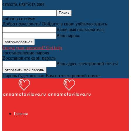
СУББОТА, 8 АВГУСТА, 2026
войти в систему
Добро пожаловать! Войдите в свою учётную запись
Ваше имя пользователя
Ваш пароль
Forgot your password? Get help
восстановление пароля
Восстановите свой пароль
Ваш адрес электронной почты
Пароль будет выслан Вам по электронной почте.
Женский онлайн
Главная
журнал