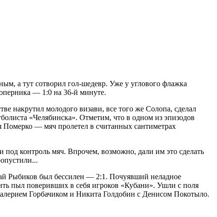
ным, а тут сотворил гол-шедевр. Уже у углового флажка
оперника — 1:0 на 36-й минуте.
тве накрутил молодого визави, все того же Солопа, сделал
утболиста «Челябинска». Отметим, что в одном из эпизодов
ея Померко — мяч пролетел в считанных сантиметрах
и под контроль мяч. Впрочем, возможно, дали им это сделать
опустили...
ай Рыбиков был бессилен — 2:1. Почуявший неладное
ить пыл поверивших в себя игроков «Кубани». Ушли с поля
Валерием Горбачиком и Никита Голдобин с Денисом Покотыло.