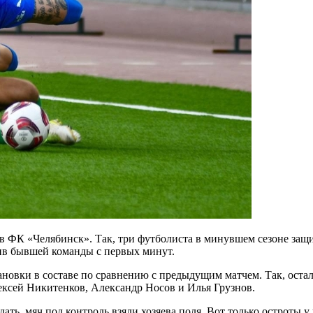
 ФК «Челябинск». Так, три футболиста в минувшем сезоне защ
тив бывшей команды с первых минут.
новки в составе по сравнению с предыдущим матчем. Так, остал
ексей Никитенков, Александр Носов и Илья Грузнов.
дать, мяч под контроль взяли хозяева поля. Вот только остроты 