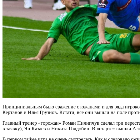
Принципиальным было сражение с южанами и для ряда игроков
Кертанов и Илья Грузнов. Кстати, все они вышли на поле про
Главный тренер «горожан» Роман Пилипчук сделал три переста
в заявку), Ян Казаев и Никита Голдобин. В «старте» вышли Ал
В первом тайме игра не очень смотрелась. Как и следовало ожи