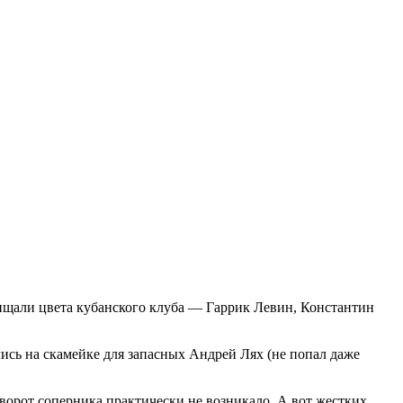
ищали цвета кубанского клуба — Гаррик Левин, Константин
ись на скамейке для запасных Андрей Лях (не попал даже
у ворот соперника практически не возникало. А вот жестких