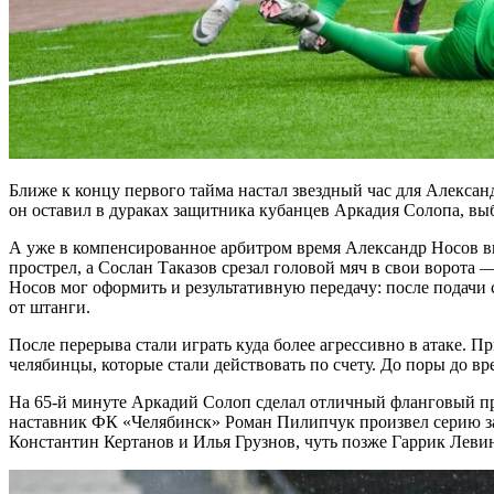
Ближе к концу первого тайма настал звездный час для Алексан
он оставил в дураках защитника кубанцев Аркадия Солопа, выб
А уже в компенсированное арбитром время Александр Носов вно
прострел, а Сослан Таказов срезал головой мяч в свои ворота 
Носов мог оформить и результативную передачу: после подачи 
от штанги.
После перерыва стали играть куда более агрессивно в атаке. 
челябинцы, которые стали действовать по счету. До поры до вр
На 65-й минуте Аркадий Солоп сделал отличный фланговый пр
наставник ФК «Челябинск» Роман Пилипчук произвел серию зам
Константин Кертанов и Илья Грузнов, чуть позже Гаррик Леви