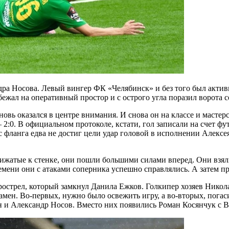
дра Носова. Левый вингер ФК «Челябинск» и без того был актив
ежал на оперативный простор и с острого угла поразил ворота с
вь оказался в центре внимания. И снова он на классе и мастерс
— 2:0. В официальном протоколе, кстати, гол записали на счет ф
с фланга едва не достиг цели удар головой в исполнении Алекс
Прижатые к стенке, они пошли большими силами вперед. Они взял
емени они с атаками соперника успешно справлялись. А затем пр
острел, который замкнул Данила Ежков. Голкипер хозяев Никол
ен. Во-первых, нужно было освежить игру, а во-вторых, погас
н и Александр Носов. Вместо них появились Роман Косянчук с 