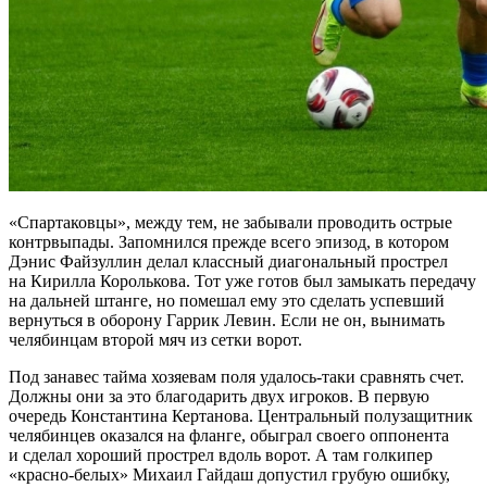
«Спартаковцы», между тем, не забывали проводить острые
контрвыпады. Запомнился прежде всего эпизод, в котором
Дэнис Файзуллин делал классный диагональный прострел
на Кирилла Королькова. Тот уже готов был замыкать передачу
на дальней штанге, но помешал ему это сделать успевший
вернуться в оборону Гаррик Левин. Если не он, вынимать
челябинцам второй мяч из сетки ворот.
Под занавес тайма хозяевам поля удалось-таки сравнять счет.
Должны они за это благодарить двух игроков. В первую
очередь Константина Кертанова. Центральный полузащитник
челябинцев оказался на фланге, обыграл своего оппонента
и сделал хороший прострел вдоль ворот. А там голкипер
«красно-белых» Михаил Гайдаш допустил грубую ошибку,