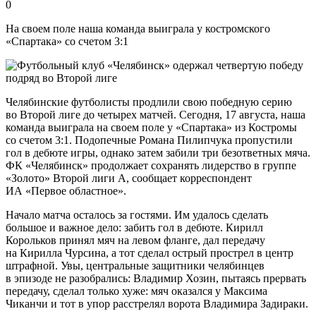
0
На своем поле наша команда выиграла у костромского
«Спартака» со счетом 3:1
Челябинские футболисты продлили свою победную серию
во Второй лиге до четырех матчей. Сегодня, 17 августа, наша
команда выиграла на своем поле у «Спартака» из Костромы
со счетом 3:1. Подопечные Романа Пилипчука пропустили
гол в дебюте игры, однако затем забили три безответных мяча.
ФК «Челябинск» продолжает сохранять лидерство в группе
«Золото» Второй лиги А, сообщает корреспондент
ИА «Первое областное».
Начало матча осталось за гостями. Им удалось сделать
большое и важное дело: забить гол в дебюте. Кирилл
Корольков принял мяч на левом фланге, дал передачу
на Кирилла Чурсина, а тот сделал острый прострел в центр
штрафной. Увы, центральные защитники челябинцев
в эпизоде не разобрались: Владимир Хозин, пытаясь прервать
передачу, сделал только хуже: мяч оказался у Максима
Чиканчи и тот в упор расстрелял ворота Владимира Задираки.