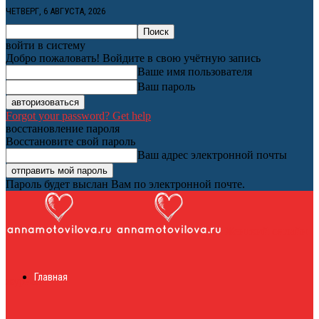
ЧЕТВЕРГ, 6 АВГУСТА, 2026
войти в систему
Добро пожаловать! Войдите в свою учётную запись
Ваше имя пользователя
Ваш пароль
Forgot your password? Get help
восстановление пароля
Восстановите свой пароль
Ваш адрес электронной почты
Пароль будет выслан Вам по электронной почте.
Женский онлайн
Главная
журнал