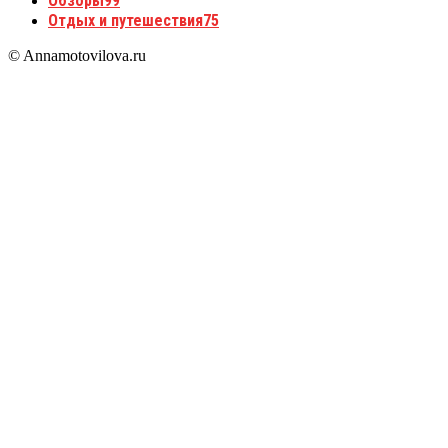
Обзоры
99
Отдых и путешествия
75
© Annamotovilova.ru