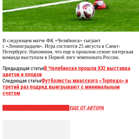
В следующем матче ФК «Челябинск» сыграет
с «Ленинградцем». Игра состоится 25 августа в Санкт-
Петербурге. Напомним, что еще в прошлом сезоне питерская
команда выступала в Первой лиге чемпионата России.
В Челябинске прошла XXI выставка
Предыдущая статья
цветов и плодов
Футболисты миасского «Торпедо» в
Следующая статья
третий раз подряд выигрывают с минимальным
счетом
ЭТО МОЖЕТ БЫТЬ ИНТЕРЕСНО
ЕЩЕ ОТ АВТОРА