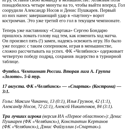
понадобилось четыре минуты на то, чтобы выйти вперед. Гол
соорудили Александр Носов и Денис Пушкарев. Первый
из них нанес завершающий удар в «паутину» ворот
костромчан. Это уже третий его гол в текущем чемпионате.
Теперь уже наставнику «Спартака» Сергею Бондарю
пришлось ломать голову над тем, как изменить ход матча.
Он произвел пять (!) замен, надеясь освежить игру. Но было
уже поздно: с таким соперником, играя в меньшинстве,
сложно рассчитывать на успех. ФК «Челябинск» одерживает
четвертую победу подряд, сохранив лидерство в турнирной
таблице.
Футбол. Чемпионат России. Вторая лига А. Группа
«Золото». 5-й тур.
17 августа. ФК «Челябинск» — «Спартак» (Кострома) —
3:1.
Голы: Максим Чиканчи, 13 (0:1), Илья Грузнов, 42 (1:1),
Александр Носов, 72 (2:1), Алексей Никитенков, 84 (3:1).
Три лучших игрока
(версия ИА «Первое областное»): Денис
Пушкарев (ФК «Челябинск»), Константин Кертанов
(ФК «Челябинск»), Дэнис Файзуллин («Спартак»).