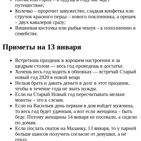
путешествие;
Колечко – пророчит замужество, сладкая конфетка или
стручок красного перца – нового поклонника, а орешек
– двух кавалеров сразу;
Вишневая косточка или рыбья чешуя – к пополнению в
семействе.
Приметы на 13 января
Встретишь праздник в хорошем настроении и за
щедрым столом — весь год проведешь в достатке.
Хочешь весь год ходить в обновках — встречай Старый
новый год 2020 в новой вещи
Нельзя брать и давать деньги в долг в этот праздник,
чтобы в течение года не знать нужды.
Если на Старый Новый год пересчитывать мелкие
монеты – это к слезам.
Если на Васильев день первым в дом войдет мужчина,
то весь год будет удачным, а вот если женщина – быть
беде. Потому женщины 14 января не посевали, а сидели
по домам.
Если послать сватов на Маланку, 13 января, то у парней
больше шансов получить согласие от девушки, а не
отказ.