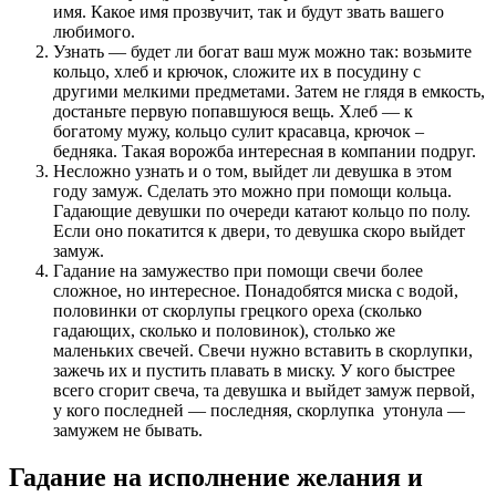
имя. Какое имя прозвучит, так и будут звать вашего
любимого.
Узнать — будет ли богат ваш муж можно так: возьмите
кольцо, хлеб и крючок, сложите их в посудину с
другими мелкими предметами. Затем не глядя в емкость,
достаньте первую попавшуюся вещь. Хлеб — к
богатому мужу, кольцо сулит красавца, крючок –
бедняка. Такая ворожба интересная в компании подруг.
Несложно узнать и о том, выйдет ли девушка в этом
году замуж. Сделать это можно при помощи кольца.
Гадающие девушки по очереди катают кольцо по полу.
Если оно покатится к двери, то девушка скоро выйдет
замуж.
Гадание на замужество при помощи свечи более
сложное, но интересное. Понадобятся миска с водой,
половинки от скорлупы грецкого ореха (сколько
гадающих, сколько и половинок), столько же
маленьких свечей. Свечи нужно вставить в скорлупки,
зажечь их и пустить плавать в миску. У кого быстрее
всего сгорит свеча, та девушка и выйдет замуж первой,
у кого последней — последняя, скорлупка утонула —
замужем не бывать.
Гадание на исполнение желания и