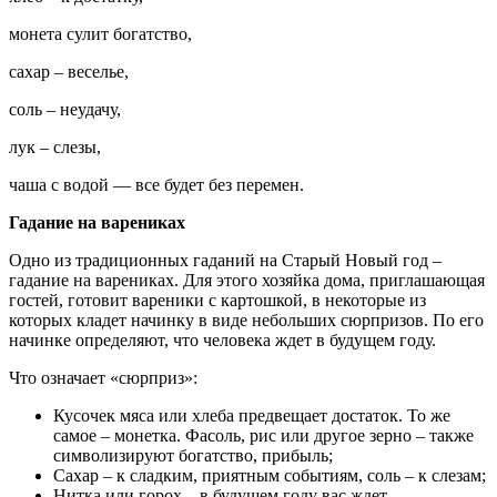
монета сулит богатство,
сахар – веселье,
соль – неудачу,
лук – слезы,
чаша с водой — все будет без перемен.
Гадание на варениках
Одно из традиционных гаданий на Старый Новый год –
гадание на варениках. Для этого хозяйка дома, приглашающая
гостей, готовит вареники с картошкой, в некоторые из
которых кладет начинку в виде небольших сюрпризов. По его
начинке определяют, что человека ждет в будущем году.
Что означает «сюрприз»:
Кусочек мяса или хлеба предвещает достаток. То же
самое – монетка. Фасоль, рис или другое зерно – также
символизируют богатство, прибыль;
Сахар – к сладким, приятным событиям, соль – к слезам;
Нитка или горох – в будущем году вас ждет