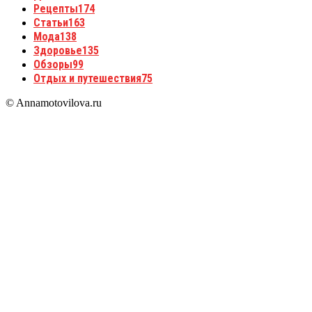
Рецепты
174
Статьи
163
Мода
138
Здоровье
135
Обзоры
99
Отдых и путешествия
75
© Annamotovilova.ru