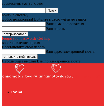
ВОСКРЕСЕНЬЕ, 9 АВГУСТА, 2026
войти в систему
Добро пожаловать! Войдите в свою учётную запись
Ваше имя пользователя
Ваш пароль
Forgot your password? Get help
восстановление пароля
Восстановите свой пароль
Ваш адрес электронной почты
Пароль будет выслан Вам по электронной почте.
Женский онлайн
Главная
журнал