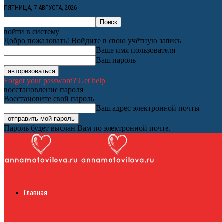
ПЯТНИЦА, 7 АВГУСТА, 2026
войти в систему
Добро пожаловать! Войдите в свою учётную запись
Ваше имя пользователя
Ваш пароль
Forgot your password? Get help
восстановление пароля
Восстановите свой пароль
Ваш адрес электронной почты
Пароль будет выслан Вам по электронной почте.
Женский онлайн ж
Главная