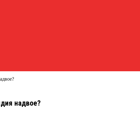
надвое?
ндия надвое?