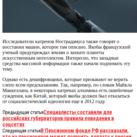
Исследователи катренов Нострадамуса также говорят о
восстании машин, которое там описано. Якобы французский
ученый предупреждал землян о захвате планеты
искусственным интеллектом. Интересно, что западные
средства массовой информации также начали поднимать эту
тему.
Однако есть дешифровщики, которые призывают не верить
слепо всем предсказаниям. Так, например, по словам Майкла
Маккеллана, в некоторых катренах алхимика есть ошибочные
суждения, как Китай, который якобы должен был отказаться
от социалистической идеологии еще в 2012 году.
Специалисты составили для
Предыдущая статья
российских губернаторов правила поведения в
соцсетях
В Пенсионном фонде РФ рассказали,
Следующая статья
кто из пенсионеров может получить доплату к пенсии