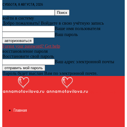
СУББОТА, 8 АВГУСТА, 2026
войти в систему
Добро пожаловать! Войдите в свою учётную запись
Ваше имя пользователя
Ваш пароль
Forgot your password? Get help
восстановление пароля
Восстановите свой пароль
Ваш адрес электронной почты
Пароль будет выслан Вам по электронной почте.
Женский онлайн
Главная
журнал