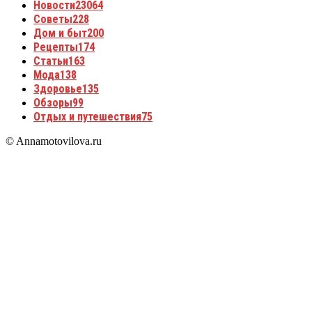
Новости
23064
Советы
228
Дом и быт
200
Рецепты
174
Статьи
163
Мода
138
Здоровье
135
Обзоры
99
Отдых и путешествия
75
© Annamotovilova.ru