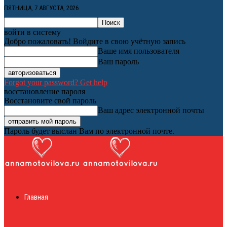
ПЯТНИЦА, 7 АВГУСТА, 2026
войти в систему
Добро пожаловать! Войдите в свою учётную запись
Ваше имя пользователя
Ваш пароль
Forgot your password? Get help
восстановление пароля
Восстановите свой пароль
Ваш адрес электронной почты
Пароль будет выслан Вам по электронной почте.
Женский онлайн
Главная
журнал