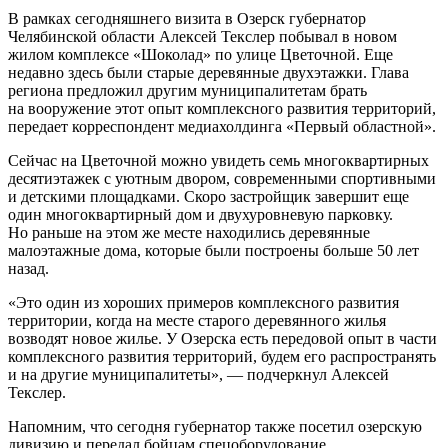
В рамках сегодняшнего визита в Озерск губернатор
Челябинской области Алексей Текслер побывал в новом
жилом комплексе «Шоколад» по улице Цветочной. Еще
недавно здесь были старые деревянные двухэтажки. Глава
региона предложил другим муниципалитетам брать
на вооружение этот опыт комплексного развития территорий,
передает корреспондент медиахолдинга «Первый областной».
Сейчас на Цветочной можно увидеть семь многоквартирных
десятиэтажек с уютным двором, современными спортивными
и детскими площадками. Скоро застройщик завершит еще
один многоквартирный дом и двухуровневую парковку.
Но раньше на этом же месте находились деревянные
малоэтажные дома, которые были построены больше 50 лет
назад.
«Это один из хороших примеров комплексного развития
территории, когда на месте старого деревянного жилья
возводят новое жилье. У Озерска есть передовой опыт в части
комплексного развития территорий, будем его распространять
и на другие муниципалитеты», — подчеркнул Алексей
Текслер.
Напомним, что сегодня губернатор также посетил озерскую
дивизию и передал бойцам спецоборудование.