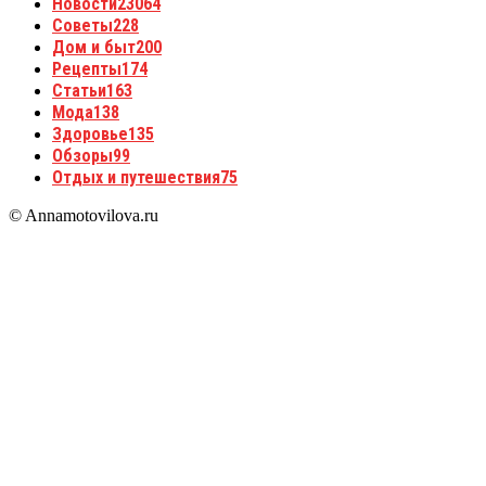
Новости
23064
Советы
228
Дом и быт
200
Рецепты
174
Статьи
163
Мода
138
Здоровье
135
Обзоры
99
Отдых и путешествия
75
© Annamotovilova.ru