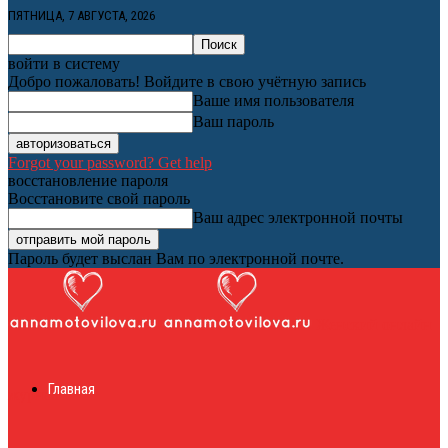
ПЯТНИЦА, 7 АВГУСТА, 2026
войти в систему
Добро пожаловать! Войдите в свою учётную запись
Ваше имя пользователя
Ваш пароль
Forgot your password? Get help
восстановление пароля
Восстановите свой пароль
Ваш адрес электронной почты
Пароль будет выслан Вам по электронной почте.
Женский онлайн
Главная
журнал