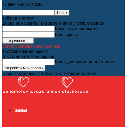
ЧЕТВЕРГ, 6 АВГУСТА, 2026
войти в систему
Добро пожаловать! Войдите в свою учётную запись
Ваше имя пользователя
Ваш пароль
Forgot your password? Get help
восстановление пароля
Восстановите свой пароль
Ваш адрес электронной почты
Пароль будет выслан Вам по электронной почте.
Женский онлайн
Главная
журнал