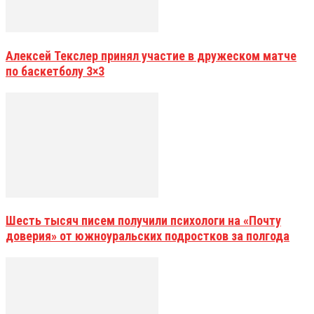
Алексей Текслер принял участие в дружеском матче
по баскетболу 3×3
Шесть тысяч писем получили психологи на «Почту
доверия» от южноуральских подростков за полгода