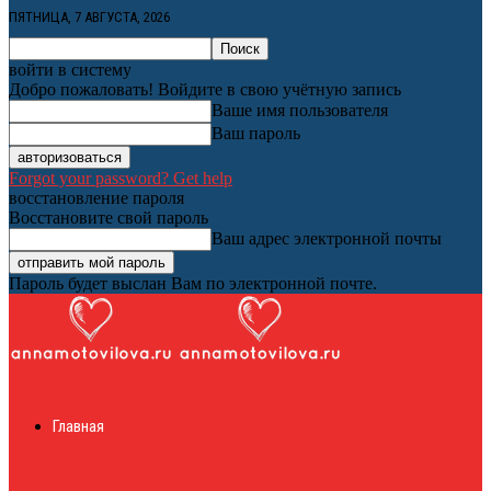
ПЯТНИЦА, 7 АВГУСТА, 2026
войти в систему
Добро пожаловать! Войдите в свою учётную запись
Ваше имя пользователя
Ваш пароль
Forgot your password? Get help
восстановление пароля
Восстановите свой пароль
Ваш адрес электронной почты
Пароль будет выслан Вам по электронной почте.
Женский онлайн
Главная
журнал