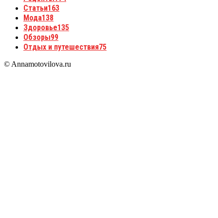
Статьи
163
Мода
138
Здоровье
135
Обзоры
99
Отдых и путешествия
75
© Annamotovilova.ru