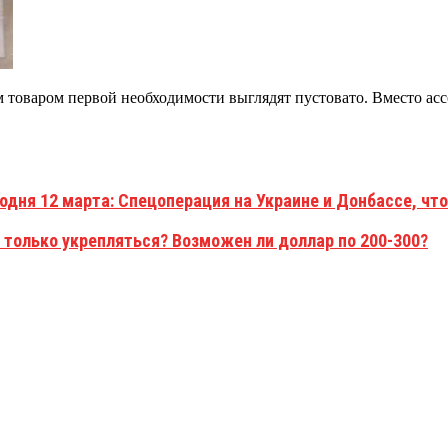
 товаром первой необходимости выглядят пустовато. Вместо асс
одня 12 марта: Спецоперация на Украине и Донбассе, что
 только укрепляться? Возможен ли доллар по 200-300?