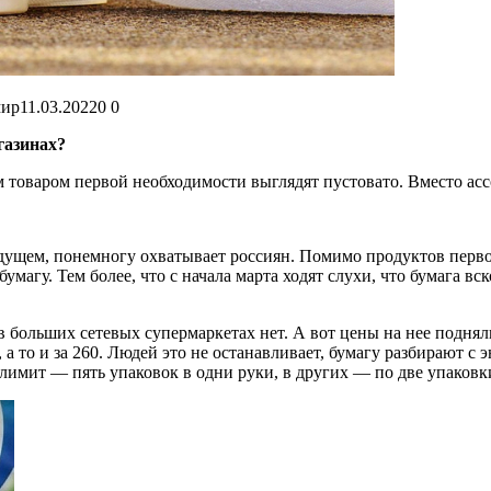
мир
11.03.2022
0
0
газинах?
 товаром первой необходимости выглядят пустовато. Вместо асс
будущем, понемногу охватывает россиян. Помимо продуктов перв
умагу. Тем более, что с начала марта ходят слухи, что бумага вс
 в больших сетевых супермаркетах нет. А вот цены на нее под
 а то и за 260. Людей это не останавливает, бумагу разбирают с
 лимит — пять упаковок в одни руки, в других — по две упаковк