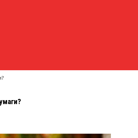
и?
бумаги?