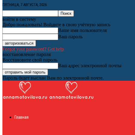
ПЯТНИЦА, 7 АВГУСТА, 2026
войти в систему
Добро пожаловать! Войдите в свою учётную запись
Ваше имя пользователя
Ваш пароль
Forgot your password? Get help
восстановление пароля
Восстановите свой пароль
Ваш адрес электронной почты
Пароль будет выслан Вам по электронной почте.
Женский онлайн ж
Главная