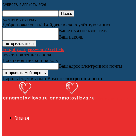
СУББОТА, 8 АВГУСТА, 2026
войти в систему
Добро пожаловать! Войдите в свою учётную запись
Ваше имя пользователя
Ваш пароль
Forgot your password? Get help
восстановление пароля
Восстановите свой пароль
Ваш адрес электронной почты
Пароль будет выслан Вам по электронной почте.
Женский онлайн ж
Главная