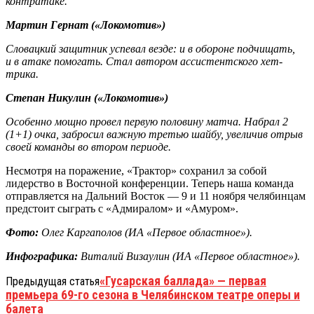
контратаке.
Мартин Гернат («Локомотив»)
Словацкий защитник успевал везде: и в обороне подчищать,
и в атаке помогать. Стал автором ассистентского хет-
трика.
Степан Никулин («Локомотив»)
Особенно мощно провел первую половину матча. Набрал 2
(1+1) очка, забросил важную третью шайбу, увеличив отрыв
своей команды во втором периоде.
Несмотря на поражение, «Трактор» сохранил за собой
лидерство в Восточной конференции. Теперь наша команда
отправляется на Дальний Восток — 9 и 11 ноября челябинцам
предстоит сыграть с «Адмиралом» и «Амуром».
Фото:
Олег Каргаполов (ИА «Первое областное»).
Инфографика:
Виталий Визаулин (ИА «Первое областное»).
«Гусарская баллада» — первая
Предыдущая статья
премьера 69-го сезона в Челябинском театре оперы и
балета