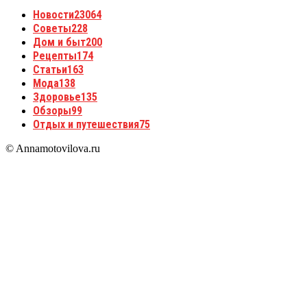
Новости
23064
Советы
228
Дом и быт
200
Рецепты
174
Статьи
163
Мода
138
Здоровье
135
Обзоры
99
Отдых и путешествия
75
© Annamotovilova.ru