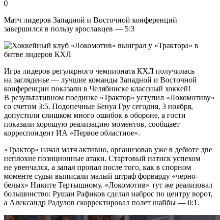
0
Матч лидеров Западной и Восточной конференций
завершился в пользу ярославцев — 5:3
Игра лидеров регулярного чемпионата КХЛ получилась
на загляденье — лучшие команды Западной и Восточной
конференции показали в Челябинске классный хоккей!
В результативном поединке «Трактор» уступил «Локомотиву»
со счетом 3:5. Подопечные Бенуа Гру сегодня, 3 ноября,
допустили слишком много ошибок в обороне, а гости
показали хорошую реализацию моментов, сообщает
корреспондент ИА «Первое областное».
«Трактор» начал матч активно, организовав уже в дебюте две
неплохие позиционные атаки. Стартовый натиск успехом
не увенчался, а запал пропал после того, как в спорном
моменте судьи выписали малый штраф форварду «черно-
белых» Никите Тертышному. «Локомотив» тут же реализовал
большинство: Рушан Рафиков сделал наброс по центру ворот,
а Александр Радулов скорректировал полет шайбы — 0:1.