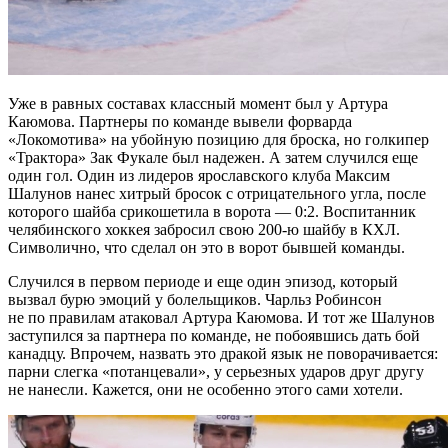
Уже в равных составах классный момент был у Артура
Каюмова. Партнеры по команде вывели форварда
«Локомотива» на убойную позицию для броска, но голкипер
«Трактора» Зак Фукале был надежен. А затем случился еще
один гол. Один из лидеров ярославского клуба Максим
Шалунов нанес хитрый бросок с отрицательного угла, после
которого шайба срикошетила в ворота — 0:2. Воспитанник
челябинского хоккея забросил свою 200-ю шайбу в КХЛ.
Символично, что сделал он это в ворот бывшей команды.
Случился в первом периоде и еще один эпизод, который
вызвал бурю эмоций у болельщиков. Чарльз Робинсон
не по правилам атаковал Артура Каюмова. И тот же Шалунов
заступился за партнера по команде, не побоявшись дать бой
канадцу. Впрочем, назвать это дракой язык не поворачивается:
парни слегка «потанцевали», у серьезных ударов друг другу
не нанесли. Кажется, они не особенно этого сами хотели.