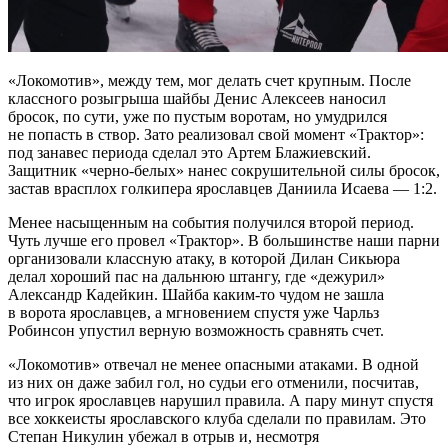
«Локомотив», между тем, мог делать счет крупным. После
классного розыгрыша шайбы Денис Алексеев наносил
бросок, по сути, уже по пустым воротам, но умудрился
не попасть в створ. Зато реализовал свой момент «Трактор»:
под занавес периода сделал это Артем Блажиевский.
Защитник «черно-белых» нанес сокрушительной силы бросок,
застав врасплох голкипера ярославцев Даниила Исаева — 1:2.
Менее насыщенным на события получился второй период.
Чуть лучше его провел «Трактор». В большинстве наши парни
организовали классную атаку, в которой Дилан Сикьюра
делал хороший пас на дальнюю штангу, где «дежурил»
Александр Кадейкин. Шайба каким-то чудом не зашла
в ворота ярославцев, а мгновением спустя уже Чарльз
Робинсон упустил верную возможность сравнять счет.
«Локомотив» отвечал не менее опасными атаками. В одной
из них он даже забил гол, но судьи его отменили, посчитав,
что игрок ярославцев нарушил правила. А пару минут спустя
все хоккеисты ярославского клуба сделали по правилам. Это
Степан Никулин убежал в отрыв и, несмотря