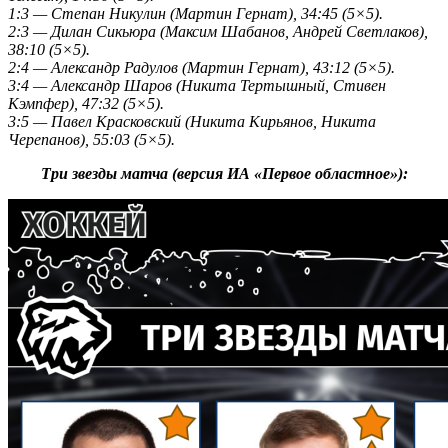
1:3 — Степан Никулин (Мартин Гернат), 34:45 (5×5).
2:3 — Дилан Сикьюра (Максим Шабанов, Андрей Светлаков),
38:10 (5×5).
2:4 — Александр Радулов (Мартин Гернат), 43:12 (5×5).
3:4 — Александр Шаров (Никита Тертышный, Стивен
Кэмпфер), 47:32 (5×5).
3:5 — Павел Красковский (Никита Кирьянов, Никита
Черепанов), 55:03 (5×5).
Три звезды матча (версия ИА «Первое областное»):