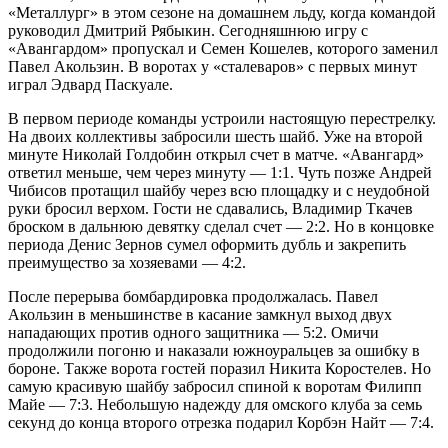
«Металлург» в этом сезоне на домашнем льду, когда командой
руководил Дмитрий Рябыкин. Сегодняшнюю игру с
«Авангардом» пропускал и Семен Кошелев, которого заменил
Павел Акользин. В воротах у «сталеваров» с первых минут
играл Эдвард Паскуале.
В первом периоде команды устроили настоящую перестрелку.
На двоих коллективы забросили шесть шайб. Уже на второй
минуте Николай Голдобин открыл счет в матче. «Авангард»
ответил меньше, чем через минуту — 1:1. Чуть позже Андрей
Чибисов протащил шайбу через всю площадку и с неудобной
руки бросил верхом. Гости не сдавались, Владимир Ткачев
броском в дальнюю девятку сделал счет — 2:2. Но в концовке
периода Денис Зернов сумел оформить дубль и закрепить
преимущество за хозяевами — 4:2.
После перерыва бомбардировка продолжалась. Павел
Акользин в меньшинстве в касание замкнул выход двух
нападающих против одного защитника — 5:2. Омичи
продолжили погоню и наказали южноуральцев за ошибку в
бороне. Также ворота гостей поразил Никита Коростелев. Но
самую красивую шайбу забросил спиной к воротам Филипп
Майе — 7:3. Небольшую надежду для омского клуба за семь
секунд до конца второго отрезка подарил Корбэн Найт — 7:4.