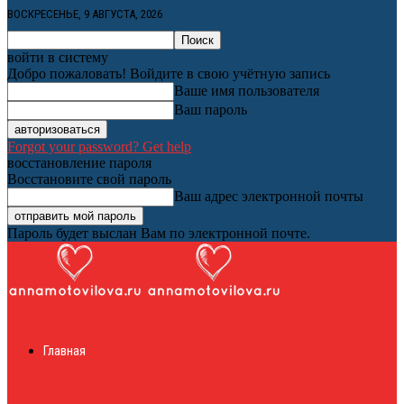
ВОСКРЕСЕНЬЕ, 9 АВГУСТА, 2026
войти в систему
Добро пожаловать! Войдите в свою учётную запись
Ваше имя пользователя
Ваш пароль
Forgot your password? Get help
восстановление пароля
Восстановите свой пароль
Ваш адрес электронной почты
Пароль будет выслан Вам по электронной почте.
Женский онлайн
Главная
журнал